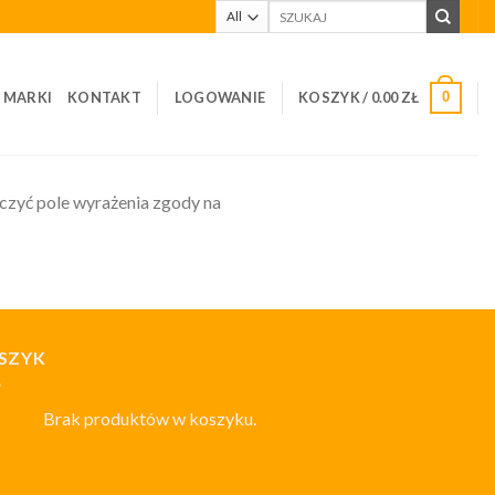
Szukaj:
I MARKI
KONTAKT
LOGOWANIE
KOSZYK /
0.00
ZŁ
0
czyć pole wyrażenia zgody na
SZYK
Brak produktów w koszyku.