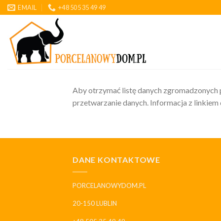
Skip
EMAIL
+48 505 35 49 49
to
content
Aby otrzymać listę danych zgromadzonych p
przetwarzanie danych. Informacja z linkiem
DANE KONTAKTOWE
PORCELANOWYDOM.PL
20-150 LUBLIN