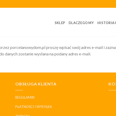
SKLEP
DLACZEGO MY
HISTORIA 
rzez porcelanowydom.pl proszę wpisać swój adres e-mail i zazna
 do danych zostanie wysłana na podany adres e-mail.
OBSŁUGA KLIENTA
KO
REGULAMIN
PŁATNOŚCI I WYSYŁKA