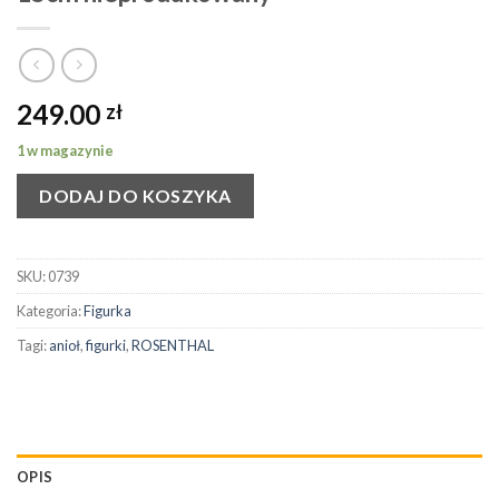
249.00
zł
1 w magazynie
DODAJ DO KOSZYKA
SKU:
0739
Kategoria:
Figurka
Tagi:
anioł
,
figurki
,
ROSENTHAL
OPIS