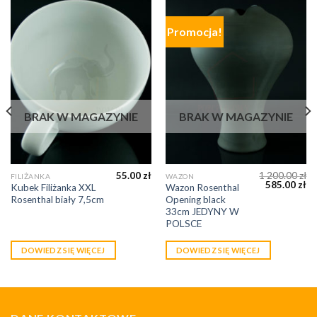
Promocja!
BRAK W MAGAZYNIE
BRAK W MAGAZYNIE
55.00
zł
1 200.00
zł
FILIŻANKA
WAZON
585.00
zł
Kubek Filiżanka XXL
Wazon Rosenthal
Rosenthal biały 7,5cm
Opening black
33cm JEDYNY W
POLSCE
DOWIEDZ SIĘ WIĘCEJ
DOWIEDZ SIĘ WIĘCEJ