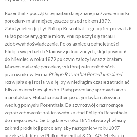
Rosenthal – początki tej najbardziej znanej na świecie marki
porcelany miał miejsce jeszcze przed rokiem 1879.
Założycielem jej był Philipp Rosenthal. Jego ojciec prowadził
skład porcelany, gdzie młody Philipp uczył się fachu i
zdobywał doświadczenie. Po osiągnięciu pełnoletności
Philipp wyjechał do Stanów Zjednoczonych, skąd powrócił
do Niemiec w roku 1879 po czym założył wraz z bratem
Maxem malarnię porcelany w której zatrudnił dwóch
pracowników. Firma
Philipp Rosenthal Porzellanmalerei
rozwijała się i rosła w siłę, by w niedługim czasie zatrudniać
blisko osiemdziesiąt osób. Białą porcelanę sprowadzano z
manufaktury Hutschenreuther, po czym była malowana
według pomysłu Rosenthala. Dalszy rozwój oraz rosnące
zapotrzebowanie pokierowało zakład Philipp’a Rosenthala
do miejscowości Selb, gdzie w roku 1891 otworzył własny
zakład produkcji porcelany, aby następnie w roku 1897
przekształcić go w Philipp Rosenthal & Co. AG. Miejsce to