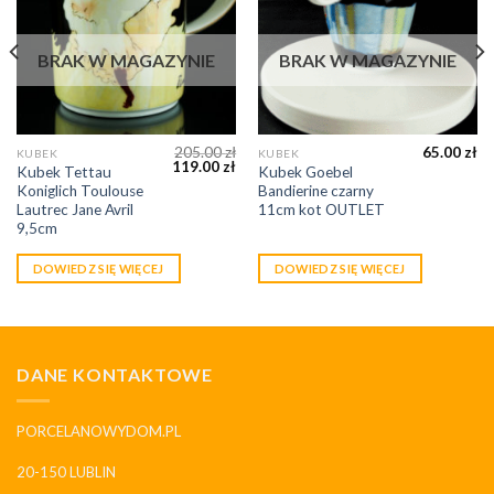
BRAK W MAGAZYNIE
BRAK W MAGAZYNIE
205.00
zł
65.00
zł
KUBEK
KUBEK
119.00
zł
Kubek Tettau
Kubek Goebel
Koniglich Toulouse
Bandierine czarny
Lautrec Jane Avril
11cm kot OUTLET
9,5cm
DOWIEDZ SIĘ WIĘCEJ
DOWIEDZ SIĘ WIĘCEJ
DANE KONTAKTOWE
PORCELANOWYDOM.PL
20-150 LUBLIN