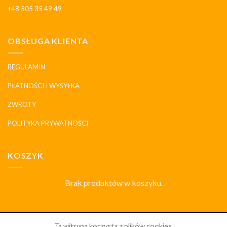
+48 505 35 49 49
OBSŁUGA KLIENTA
REGULAMIN
PŁATNOŚCI I WYSYŁKA
ZWROTY
POLITYKA PRYWATNOŚCI
KOSZYK
Brak produktów w koszyku.
SKLEP
DLACZEGO MY
HISTORIA I MARKI
KONTAKT
Ta witryna korzysta z plików cookies.