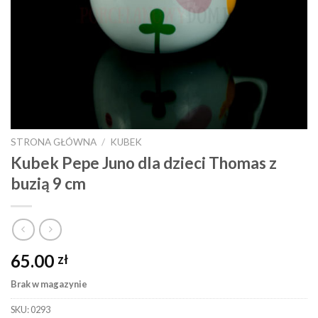
STRONA GŁÓWNA
/
KUBEK
Kubek Pepe Juno dla dzieci Thomas z
buzią 9 cm
65.00
zł
Brak w magazynie
SKU:
0293