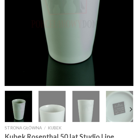
STRONA GŁÓWNA
/
KUBEK
Kubek Rosenthal 50 lat Studio Line