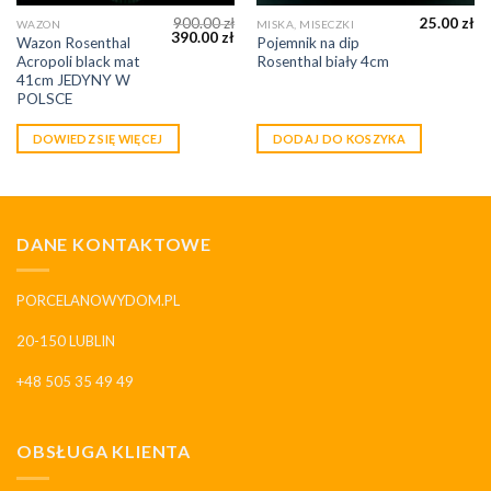
900.00
zł
25.00
zł
WAZON
MISKA, MISECZKI
390.00
zł
Wazon Rosenthal
Pojemnik na dip
Acropoli black mat
Rosenthal biały 4cm
41cm JEDYNY W
POLSCE
DOWIEDZ SIĘ WIĘCEJ
DODAJ DO KOSZYKA
DANE KONTAKTOWE
PORCELANOWYDOM.PL
20-150 LUBLIN
+48 505 35 49 49
OBSŁUGA KLIENTA