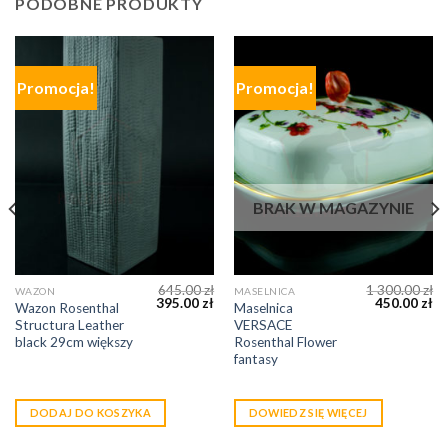
PODOBNE PRODUKTY
Promocja!
Promocja!
BRAK W MAGAZYNIE
645.00
zł
1 300.00
zł
WAZON
MASELNICA
395.00
zł
450.00
zł
Wazon Rosenthal
Maselnica
Structura Leather
VERSACE
black 29cm większy
Rosenthal Flower
fantasy
DODAJ DO KOSZYKA
DOWIEDZ SIĘ WIĘCEJ