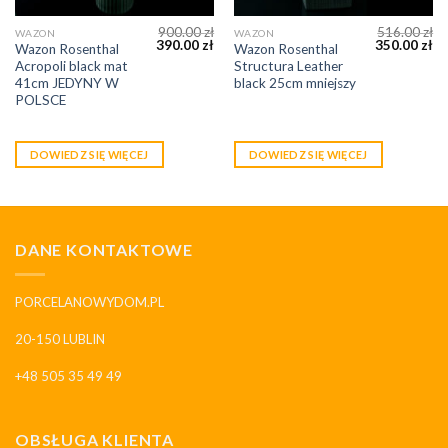
900.00
zł
516.00
zł
WAZON
WAZON
390.00
zł
350.00
zł
Wazon Rosenthal
Wazon Rosenthal
Acropoli black mat
Structura Leather
41cm JEDYNY W
black 25cm mniejszy
POLSCE
DOWIEDZ SIĘ WIĘCEJ
DOWIEDZ SIĘ WIĘCEJ
DANE KONTAKTOWE
PORCELANOWYDOM.PL
20-150 LUBLIN
+48 505 35 49 49
OBSŁUGA KLIENTA