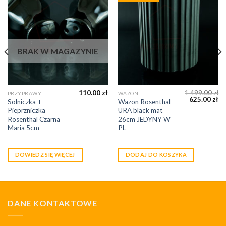
BRAK W MAGAZYNIE
110.00
zł
1 499.00
zł
PRZYPRAWY
WAZON
625.00
zł
Solniczka +
Wazon Rosenthal
Pieprzniczka
URA black mat
Rosenthal Czarna
26cm JEDYNY W
Maria 5cm
PL
DOWIEDZ SIĘ WIĘCEJ
DODAJ DO KOSZYKA
DANE KONTAKTOWE