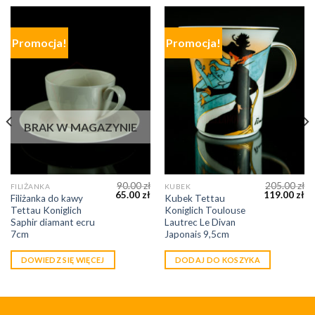
Promocja!
Promocja!
BRAK W MAGAZYNIE
90.00
zł
205.00
zł
FILIŻANKA
KUBEK
65.00
zł
119.00
zł
Filiżanka do kawy
Kubek Tettau
Tettau Koniglich
Koniglich Toulouse
Saphir diamant ecru
Lautrec Le Divan
7cm
Japonais 9,5cm
DOWIEDZ SIĘ WIĘCEJ
DODAJ DO KOSZYKA