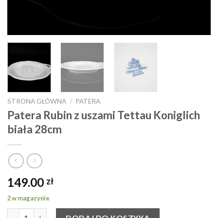
STRONA GŁÓWNA
/
PATERA
Patera Rubin z uszami Tettau Koniglich
biała 28cm
149.00
zł
2 w magazynie
ilość Patera Rubin z uszami Tettau Koniglich biała 28cm
DODAJ DO KOSZYKA