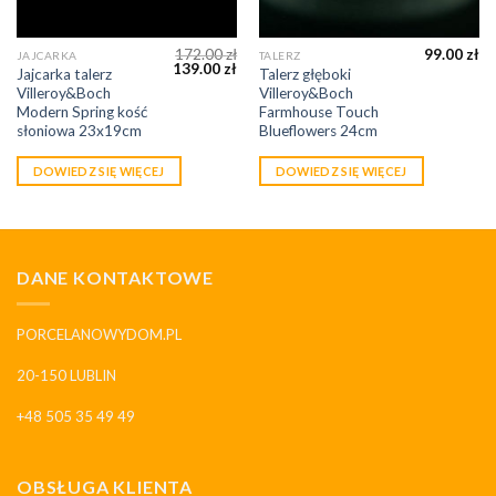
172.00
zł
99.00
zł
JAJCARKA
TALERZ
139.00
zł
Jajcarka talerz
Talerz głęboki
Villeroy&Boch
Villeroy&Boch
Modern Spring kość
Farmhouse Touch
słoniowa 23x19cm
Blueflowers 24cm
DOWIEDZ SIĘ WIĘCEJ
DOWIEDZ SIĘ WIĘCEJ
DANE KONTAKTOWE
PORCELANOWYDOM.PL
20-150 LUBLIN
+48 505 35 49 49
OBSŁUGA KLIENTA