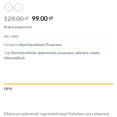
129.00
99.00
zł
zł
Brak w magazynie
SKU:
0443
Kategorie:
Boże Narodzenie
,
Przyprawy
Tagi:
Boże Narodzenie
,
pieprzniczka
,
przyprawy
,
solniczka
,
święta
,
Villeroy&Boch
OPIS
Mamy przyjemność zaprezentować Państwu: porcelanową