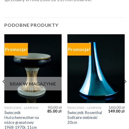
PODOBNE PRODUKTY
Promocja!
Promocja!
BRAK W MAGAZYNIE
90.00
zł
160.00
zł
ŚWIECZNIK - LAMPION
ŚWIECZNIK - LAMPION
85.00
zł
149.00
zł
Świecznik
Świecznik Rosenthal
Hutschenreuther na
Solitaire niebieski
nóżce granatowy
20cm
1968-1970r. 11cm