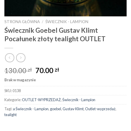
STRONA GŁÓWNA
/
ŚWIECZNIK - LAMPION
Świecznik Goebel Gustav Klimt
Pocałunek złoty tealight OUTLET
130.00
70.00
zł
zł
Brak w magazynie
SKU:
0138
Kategorie:
OUTLET-WYPRZEDAŻ
,
Świecznik - Lampion
Tagi:
a Świecznik - Lampion
,
goebel
,
Gustav Klimt
,
Outlet-wyprzedaż
,
tealight