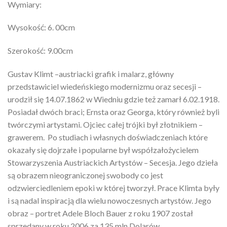
Wymiary:
Wysokość: 6. 00cm
Szerokość: 9.00cm
Gustav Klimt –austriacki grafik i malarz, główny
przedstawiciel wiedeńskiego modernizmu oraz secesji –
urodził się 14.07.1862 w Wiedniu gdzie też zamarł 6.02.1918.
Posiadał dwóch braci; Ernsta oraz Georga, który również byli
twórczymi artystami. Ojciec całej trójki był złotnikiem –
grawerem. Po studiach i własnych doświadczeniach które
okazały się dojrzałe i popularne był współzałożycielem
Stowarzyszenia Austriackich Artystów – Secesja. Jego dzieła
są obrazem nieograniczonej swobody co jest
odzwierciedleniem epoki w której tworzył. Prace Klimta były
i są nadal inspiracją dla wielu nowoczesnych artystów. Jego
obraz – portret Adele Bloch Bauer z roku 1907 został
sprzedany w roku 2006 za 135 mln Dolarów.