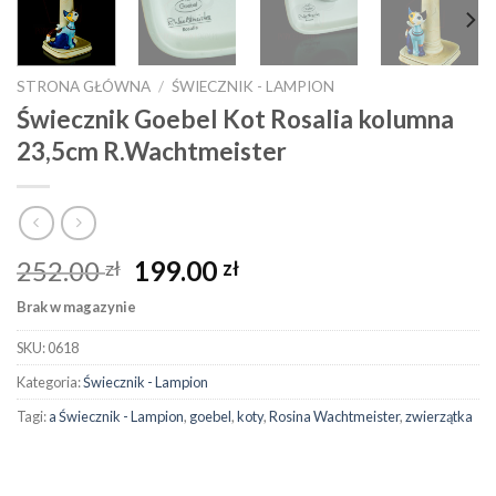
STRONA GŁÓWNA
/
ŚWIECZNIK - LAMPION
Świecznik Goebel Kot Rosalia kolumna
23,5cm R.Wachtmeister
252.00
199.00
zł
zł
Brak w magazynie
SKU:
0618
Kategoria:
Świecznik - Lampion
Tagi:
a Świecznik - Lampion
,
goebel
,
koty
,
Rosina Wachtmeister
,
zwierzątka