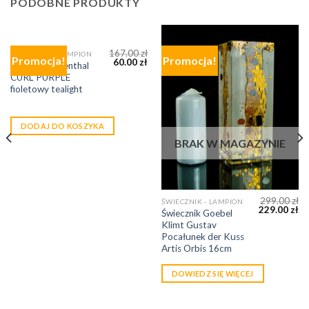
PODOBNE PRODUKTY
167.00
zł
ŚWIECZNIK - LAMPION
Promocja!
Promocja!
60.00
zł
Lampion Rosenthal
CURL PURPLE
fioletowy tealight
DODAJ DO KOSZYKA
BRAK W MAGAZYNIE
299.00
zł
ŚWIECZNIK - LAMPION
229.00
zł
Świecznik Goebel
Klimt Gustav
Pocałunek der Kuss
Artis Orbis 16cm
DOWIEDZ SIĘ WIĘCEJ