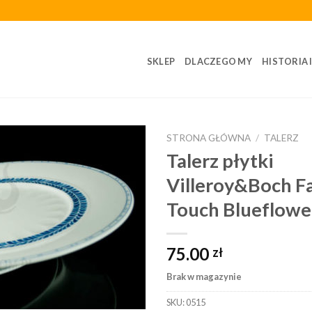
SKLEP
DLACZEGO MY
HISTORIA 
STRONA GŁÓWNA
/
TALERZ
Talerz płytki
Villeroy&Boch 
Touch Blueflowe
75.00
zł
Brak w magazynie
SKU:
0515