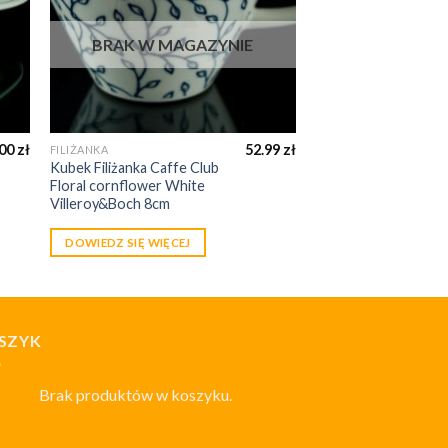
BRAK W MAGAZYNIE
.00
zł
52.99
zł
FILIŻANKA
Kubek Filiżanka Caffe Club
Floral cornflower White
Villeroy&Boch 8cm
DOWIEDZ SIĘ WIĘCEJ
SZYK
Brak produktów w koszyku.