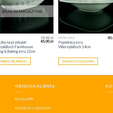
BRAK W MAGAZYNIE
59.00
zł
45
POPIELNICA
45.00
zł
zka na przekąski
Popielnica ecru
eroy&Boch Farmhouse
Villeroy&Boch 14cm
ng & Baking ecru 12cm
WIEDZ SIĘ WIĘCEJ
DODAJ DO KOSZYKA
OBSŁUGA KLIENTA
KO
REGULAMIN
PŁATNOŚCI I WYSYŁKA