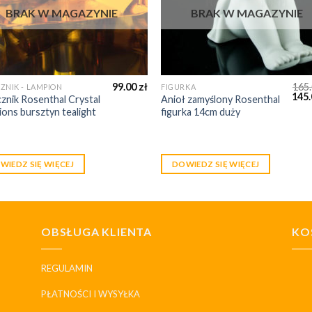
BRAK W MAGAZYNIE
BRAK W MAGAZYNIE
99.00
zł
165
ZNIK - LAMPION
FIGURKA
145
znik Rosenthal Crystal
Anioł zamyślony Rosenthal
ons bursztyn tealight
figurka 14cm duży
WIEDZ SIĘ WIĘCEJ
DOWIEDZ SIĘ WIĘCEJ
OBSŁUGA KLIENTA
KO
REGULAMIN
PŁATNOŚCI I WYSYŁKA