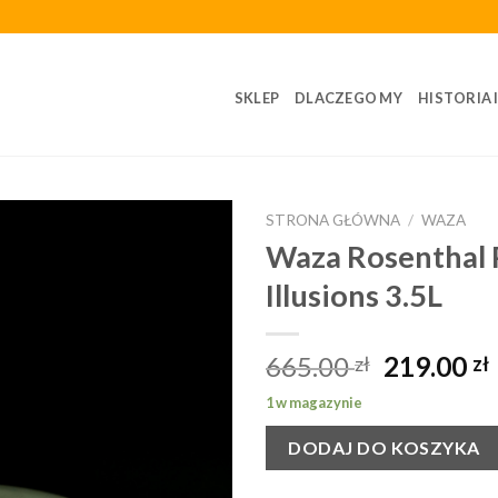
SKLEP
DLACZEGO MY
HISTORIA 
STRONA GŁÓWNA
/
WAZA
Waza Rosenthal 
Illusions 3.5L
665.00
219.00
zł
zł
1 w magazynie
DODAJ DO KOSZYKA