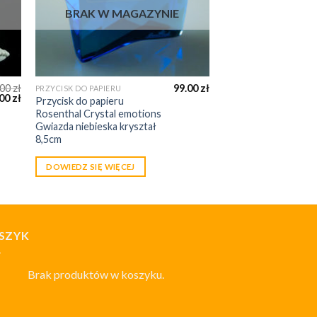
BRAK W MAGAZYNIE
.00
zł
99.00
zł
PRZYCISK DO PAPIERU
.00
zł
Przycisk do papieru
Rosenthal Crystal emotions
Gwiazda niebieska kryształ
8,5cm
DOWIEDZ SIĘ WIĘCEJ
SZYK
Brak produktów w koszyku.