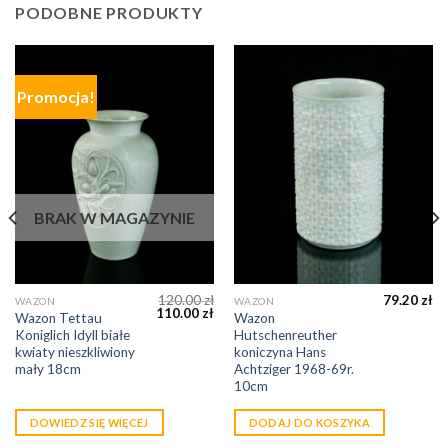
PODOBNE PRODUKTY
Promocja!
BRAK W MAGAZYNIE
120.00
zł
79.20
zł
WAZON
WAZON
110.00
zł
Wazon Tettau
Wazon
Koniglich Idyll białe
Hutschenreuther
kwiaty nieszkliwiony
koniczyna Hans
mały 18cm
Achtziger 1968-69r.
10cm
DOWIEDZ SIĘ WIĘCEJ
DODAJ DO KOSZYKA