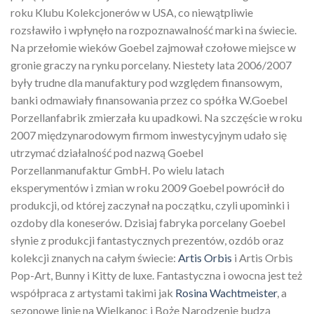
roku Klubu Kolekcjonerów w USA, co niewątpliwie
rozsławiło i wpłynęło na rozpoznawalność marki na świecie.
Na przełomie wieków Goebel zajmował czołowe miejsce w
gronie graczy na rynku porcelany. Niestety lata 2006/2007
były trudne dla manufaktury pod względem finansowym,
banki odmawiały finansowania przez co spółka W.Goebel
Porzellanfabrik zmierzała ku upadkowi. Na szczęście w roku
2007 międzynarodowym firmom inwestycyjnym udało się
utrzymać działalność pod nazwą Goebel
Porzellanmanufaktur GmbH. Po wielu latach
eksperymentów i zmian w roku 2009 Goebel powrócił do
produkcji, od której zaczynał na początku, czyli upominki i
ozdoby dla koneserów. Dzisiaj fabryka porcelany Goebel
słynie z produkcji fantastycznych prezentów, ozdób oraz
kolekcji znanych na całym świecie:
Artis Orbis
i Artis Orbis
Pop-Art, Bunny i Kitty de luxe. Fantastyczna i owocna jest też
współpraca z artystami takimi jak
Rosina Wachtmeister
, a
sezonowe linie na Wielkanoc i Boże Narodzenie budzą