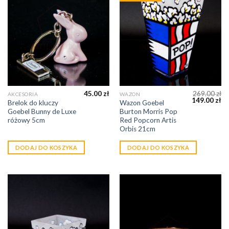
45.00
zł
269.00
zł
AKCESORIA
WAZON
149.00
zł
Brelok do kluczy
Wazon Goebel
Goebel Bunny de Luxe
Burton Morris Pop
różowy 5cm
Red Popcorn Artis
Orbis 21cm
DODAJ DO KOSZYKA
DODAJ DO KOSZYKA