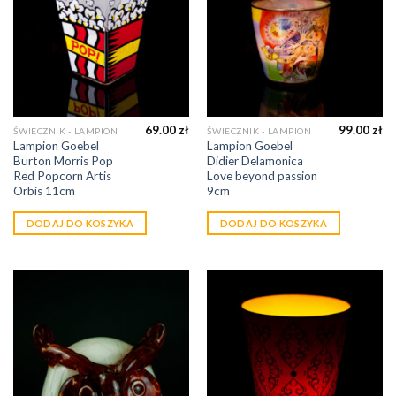
69.00
zł
99.00
zł
ŚWIECZNIK - LAMPION
ŚWIECZNIK - LAMPION
Lampion Goebel
Lampion Goebel
Burton Morris Pop
Didier Delamonica
Red Popcorn Artis
Love beyond passion
Orbis 11cm
9cm
DODAJ DO KOSZYKA
DODAJ DO KOSZYKA