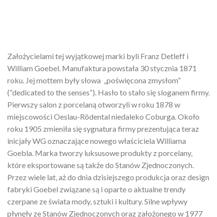
Założycielami tej wyjątkowej marki byli Franz Detleff i
William Goebel. Manufaktura powstała 30 stycznia 1871
roku. Jej mottem były słowa „poświęcona zmysłom”
(“dedicated to the senses”). Hasło to stało się sloganem firmy.
Pierwszy salon z porcelaną otworzyli w roku 1878 w
miejscowości Oeslau-Rödental niedaleko Coburga. Około
roku 1905 zmieniła się sygnatura firmy prezentująca teraz
inicjały WG oznaczające nowego właściciela Williama
Goebla. Marka tworzy luksusowe produkty z porcelany,
które eksportowane są także do Stanów Zjednoczonych.
Przez wiele lat, aż do dnia dzisiejszego produkcja oraz design
fabryki Goebel związane są i oparte o aktualne trendy
czerpane ze świata mody, sztuki i kultury. Silne wpływy
płynęły ze Stanów Zjednoczonych oraz założonego w 1977