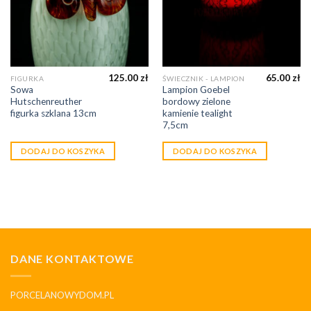
125.00
zł
65.00
zł
FIGURKA
ŚWIECZNIK - LAMPION
Sowa
Lampion Goebel
Hutschenreuther
bordowy zielone
figurka szklana 13cm
kamienie tealight
7,5cm
DODAJ DO KOSZYKA
DODAJ DO KOSZYKA
DANE KONTAKTOWE
PORCELANOWYDOM.PL