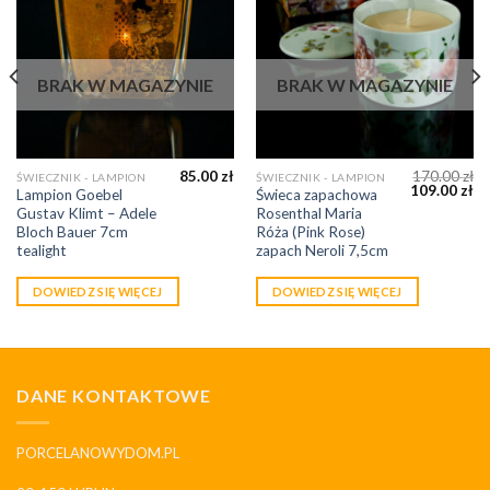
BRAK W MAGAZYNIE
BRAK W MAGAZYNIE
85.00
zł
170.00
zł
ŚWIECZNIK - LAMPION
ŚWIECZNIK - LAMPION
109.00
zł
Lampion Goebel
Świeca zapachowa
Gustav Klimt – Adele
Rosenthal Maria
Bloch Bauer 7cm
Róża (Pink Rose)
tealight
zapach Neroli 7,5cm
DOWIEDZ SIĘ WIĘCEJ
DOWIEDZ SIĘ WIĘCEJ
DANE KONTAKTOWE
PORCELANOWYDOM.PL