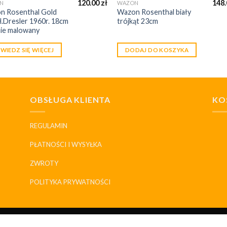
120.00
zł
148
N
WAZON
n Rosenthal Gold
Wazon Rosenthal biały
H.Dresler 1960r. 18cm
trójkąt 23cm
nie malowany
WIEDZ SIĘ WIĘCEJ
DODAJ DO KOSZYKA
OBSŁUGA KLIENTA
KO
REGULAMIN
PŁATNOŚCI I WYSYŁKA
ZWROTY
POLITYKA PRYWATNOŚCI
SKLEP
DLACZEGO MY
HISTORIA I MARKI
KONTAKT