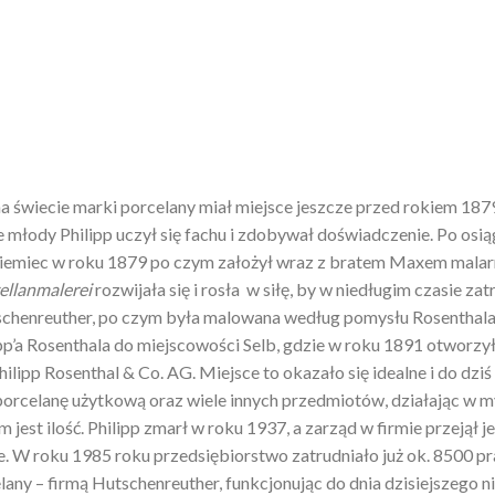
na świecie marki porcelany miał miejsce jeszcze przed rokiem 1879
e młody Philipp uczył się fachu i zdobywał doświadczenie. Po osią
emiec w roku 1879 po czym założył wraz z bratem Maxem malarni
ellanmalerei
rozwijała się i rosła w siłę, by w niedługim czasie za
chenreuther, po czym była malowana według pomysłu Rosenthala.
’a Rosenthala do miejscowości Selb, gdzie w roku 1891 otworzył
ilipp Rosenthal & Co. AG. Miejsce to okazało się idealne i do dziś
porcelanę użytkową oraz wiele innych przedmiotów, działając w myś
 jest ilość. Philipp zmarł w roku 1937, a zarząd w firmie przejął 
 W roku 1985 roku przedsiębiorstwo zatrudniało już ok. 8500 pr
any – firmą Hutschenreuther, funkcjonując do dnia dzisiejszego n