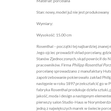
Materiał: porcelana
Stan: nowy, model już nie jest produkowany
Wymiary:
Wysokość: 15.00 cm
Rosenthal – początki tej najbardziej znanej 
Jego ojciec prowadził skład porcelany, gdzi
Stanów Zjednoczonych, skąd powrócił do Ni
pracowników. Firma
Philipp Rosenthal Porz
porcelanę sprowadzano z manufaktury Huts
zapotrzebowanie pokierowało zakład Philipp
następnie w roku 1897 przekształcić go w Ph
fabryka Rosenthal produkuje dzieła sztuki, 
jakość, moda i design a następnym elementem
pierwszy salon Studio-Haus w Norymberdze.
jedną z największych marek w świecie porcel