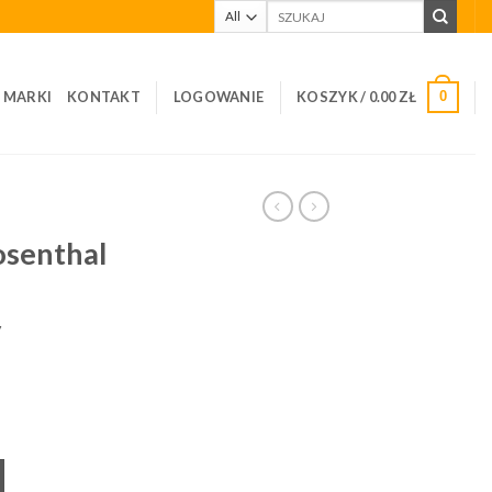
Szukaj:
I MARKI
KONTAKT
LOGOWANIE
KOSZYK /
0.00
ZŁ
0
osenthal
y