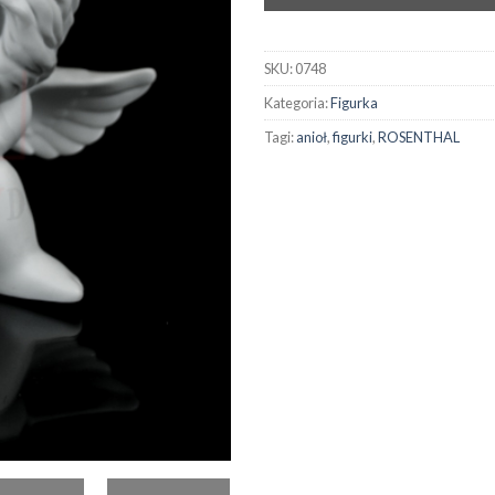
SKU:
0748
Kategoria:
Figurka
Tagi:
anioł
,
figurki
,
ROSENTHAL