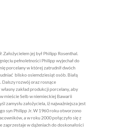
. Założycielem jej był Philipp Rosenthal.
gnięciu pełnoletności Philipp wyjechał do
ę porcelany w której zatrudnił dwóch
trudniać blisko osiemdziesiąt osób. Białą
 Dalszy rozwój oraz rosnące
 własny zakład produkcji porcelany, aby
 w mieście Selb w niemieckiej Bawarii
l zamysłu założyciela, iż najważniejsza jest
jego syn Philipp Jr. W 1960 roku otworzono
acowników, a w roku 2000 połączyło się z
ie zaprzestaje w dążeniach do doskonałości