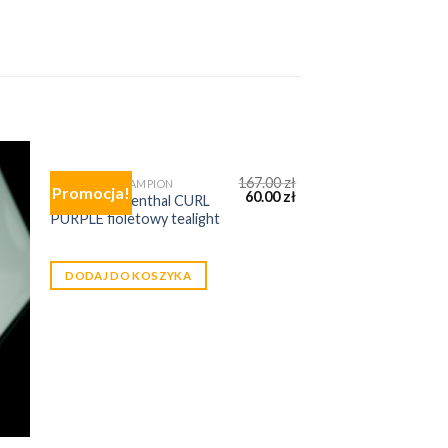
167.00
zł
ŚWIECZNIK - LAMPION
Promocja!
60.00
zł
Lampion Rosenthal CURL
PURPLE fioletowy tealight
DODAJ DO KOSZYKA