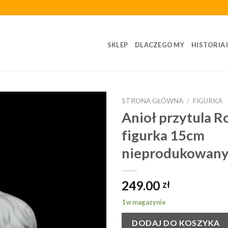
SKLEP
DLACZEGO MY
HISTORIA 
STRONA GŁÓWNA
/
FIGURKA
Anioł przytula R
figurka 15cm
nieprodukowan
249.00
zł
1 w magazynie
DODAJ DO KOSZYKA