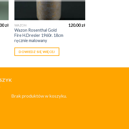
.00
zł
120.00
zł
WAZON
Wazon Rosenthal Gold
Fire H.Dresler 1960r. 18cm
ręcznie malowany
DOWIEDZ SIĘ WIĘCEJ
SZYK
Brak produktów w koszyku.