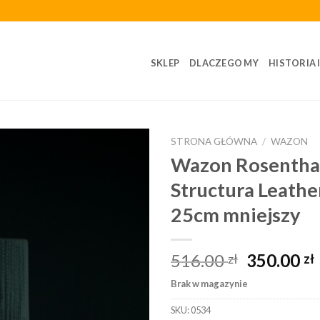
SKLEP
DLACZEGO MY
HISTORIA 
STRONA GŁÓWNA
/
WAZON
Wazon Rosentha
Structura Leathe
25cm mniejszy
516.00
350.00
zł
zł
Brak w magazynie
SKU:
0534