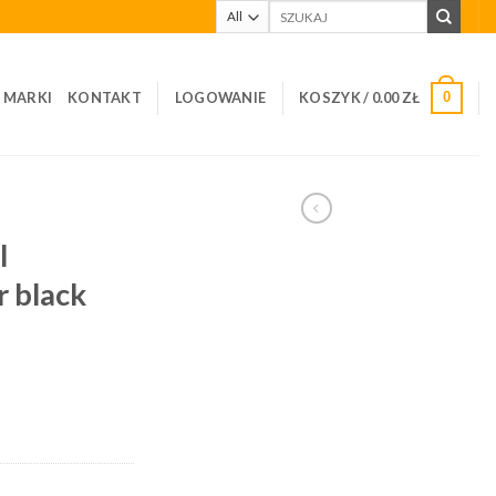
Szukaj:
I MARKI
KONTAKT
LOGOWANIE
KOSZYK /
0.00
ZŁ
0
l
r black