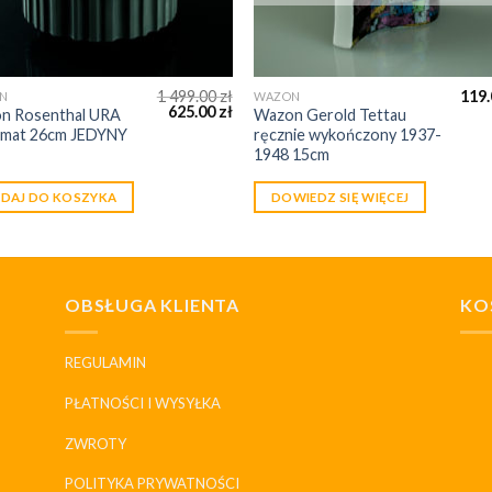
1 499.00
zł
119
N
WAZON
625.00
zł
n Rosenthal URA
Wazon Gerold Tettau
k mat 26cm JEDYNY
ręcznie wykończony 1937-
L
1948 15cm
DAJ DO KOSZYKA
DOWIEDZ SIĘ WIĘCEJ
OBSŁUGA KLIENTA
KO
REGULAMIN
PŁATNOŚCI I WYSYŁKA
ZWROTY
POLITYKA PRYWATNOŚCI