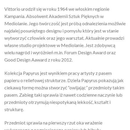
Vittorio urodził się w roku 1964 we włoskim regionie
Kampania. Absolwent Akademii Sztuk Pięknych w
Mediolanie. Jego twórczość jest próbą odnalezienia możliwie
najdalej posuniętego designu i pomysłu który jest w stanie
wytworzyć człowiek oraz jego warsztat. Aktualnie prowadzi
własne studio projektowe w Mediolanie. Jest zdobywcą
wielu nagród i wyróżnień m.in. Forum Design Award oraz
Good Design Aaward z roku 2012.
Kolekcja Papyrus jest wynikiem pracy artysty z pasem
papieru o reliefowej strukturze. Dzieła Papyrus pokazują jak
ciekawą formę można stworzyć “owijając” przedmioty takim
pasem. Zabieg taki sprawia iż nawet codzienne naczynie lub
przedmioty otrzymują niespotykaną lekkość, kształt i
strukturę.
Przedmiot sprawia na pierwszy rzut oka wrażenie
wykonanego z pogniecionego papieru lub bibuły.