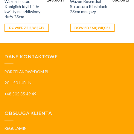
Wazon Tettau
Wazon Rosenthal
Koniglich Idyll białe
Structura Ribs black
kwiaty nieszkliwiony
23cm mniejszy
duży 23cm
DOWIEDZ SIĘ WIĘCEJ
DOWIEDZ SIĘ WIĘCEJ
DANE KONTAKTOWE
PORCELANOWYDOM.PL
20-150 LUBLIN
+48 505 35 49 49
OBSŁUGA KLIENTA
REGULAMIN