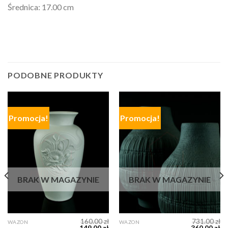
Średnica: 17.00 cm
PODOBNE PRODUKTY
Promocja!
Promocja!
BRAK W MAGAZYNIE
BRAK W MAGAZYNIE
160.00
zł
731.00
zł
WAZON
WAZON
149.00
zł
360.00
zł