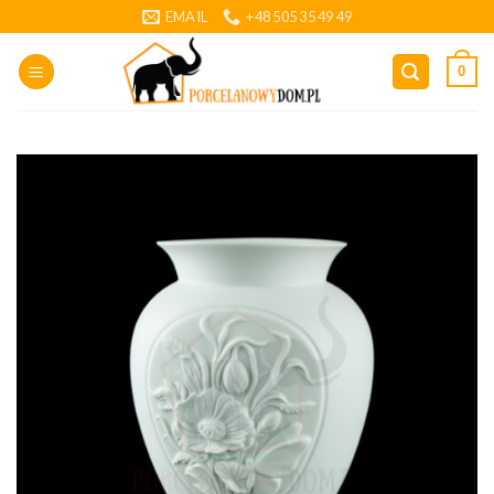
Skip
EMAIL
+48 505 35 49 49
to
content
0