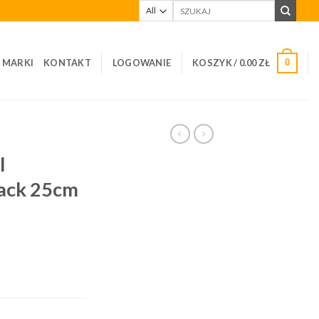
Szukaj:
I MARKI
KONTAKT
LOGOWANIE
KOSZYK /
0.00
ZŁ
0
l
lack 25cm