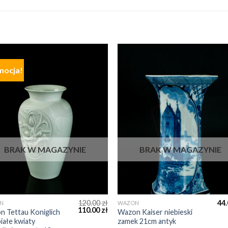
mocja!
BRAK W MAGAZYNIE
BRAK W MAGAZYNIE
120.00
zł
44
N
WAZON
110.00
zł
 Tettau Koniglich
Wazon Kaiser niebieski
białe kwiaty
zamek 21cm antyk