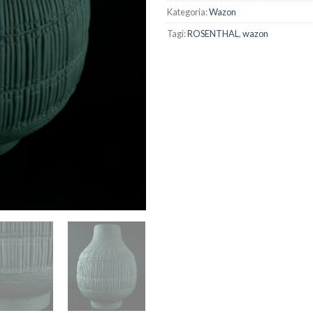
Kategoria:
Wazon
Tagi:
ROSENTHAL
,
wazon