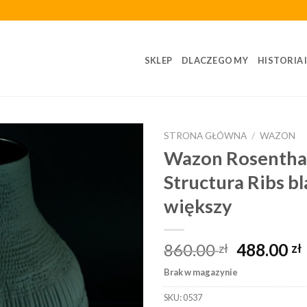
SKLEP
DLACZEGO MY
HISTORIA 
STRONA GŁÓWNA
/
WAZON
Wazon Rosentha
Structura Ribs b
większy
860.00
488.00
zł
zł
Brak w magazynie
SKU:
0537