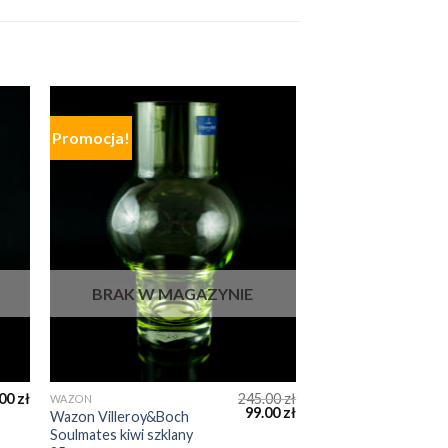
Promocja!
BRAK W MAGAZYNIE
.00
zł
245.00
zł
WAZON
99.00
zł
Wazon Villeroy&Boch
Soulmates kiwi szklany