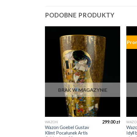
PODOBNE PRODUKTY
Pro
MAGAZYNIE
BRAK W MAGAZYNIE
1 200.00
zł
299.00
zł
WAZON
WAZO
585.00
zł
Wazon Goebel Gustav
Wazon
cm
Klimt Pocałunek Artis
Idyll 