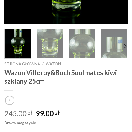
STRONA GŁÓWNA
/
WAZON
Wazon Villeroy&Boch Soulmates kiwi
szklany 25cm
245.00
99.00
zł
zł
Brak w magazynie