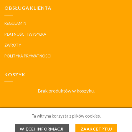
OBSŁUGA KLIENTA
REGULAMIN
PŁATNOŚCI I WYSYŁKA
ZWROTY
POLITYKA PRYWATNOŚCI
KOSZYK
Brak produktów w koszyku.
SKLEP
DLACZEGO MY
HISTORIA I MARKI
KONTAKT
Ta witryna korzysta z plików cookies.
PORCELANOWYDOM.PL 2026 ©
WSZELKIE PRAWA
WIĘCEJ INFORMACJI
ZAAKCETPTUJ
ZABRONIONE