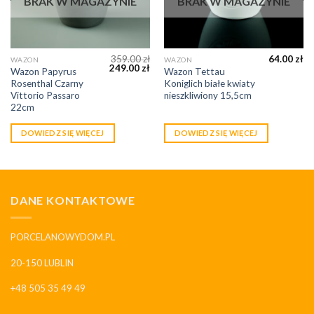
BRAK W MAGAZYNIE
BRAK W MAGAZYNIE
359.00
zł
64.00
zł
WAZON
WAZON
249.00
zł
Wazon Papyrus
Wazon Tettau
Rosenthal Czarny
Koniglich białe kwiaty
Vittorio Passaro
nieszkliwiony 15,5cm
22cm
DOWIEDZ SIĘ WIĘCEJ
DOWIEDZ SIĘ WIĘCEJ
DANE KONTAKTOWE
PORCELANOWYDOM.PL
20-150 LUBLIN
+48 505 35 49 49