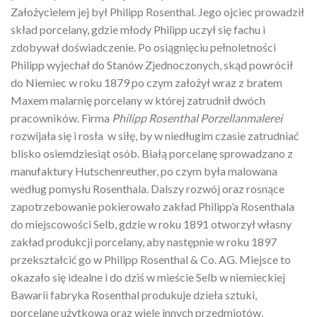
Założycielem jej był Philipp Rosenthal. Jego ojciec prowadził
skład porcelany, gdzie młody Philipp uczył się fachu i
zdobywał doświadczenie. Po osiągnięciu pełnoletności
Philipp wyjechał do Stanów Zjednoczonych, skąd powrócił
do Niemiec w roku 1879 po czym założył wraz z bratem
Maxem malarnię porcelany w której zatrudnił dwóch
pracowników. Firma
Philipp Rosenthal Porzellanmalerei
rozwijała się i rosła w siłę, by w niedługim czasie zatrudniać
blisko osiemdziesiąt osób. Białą porcelanę sprowadzano z
manufaktury Hutschenreuther, po czym była malowana
według pomysłu Rosenthala. Dalszy rozwój oraz rosnące
zapotrzebowanie pokierowało zakład Philipp’a Rosenthala
do miejscowości Selb, gdzie w roku 1891 otworzył własny
zakład produkcji porcelany, aby następnie w roku 1897
przekształcić go w Philipp Rosenthal & Co. AG. Miejsce to
okazało się idealne i do dziś w mieście Selb w niemieckiej
Bawarii fabryka Rosenthal produkuje dzieła sztuki,
porcelanę użytkową oraz wiele innych przedmiotów,