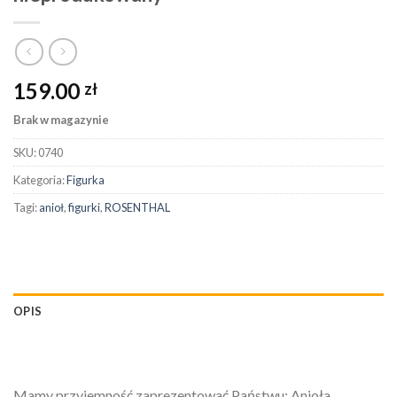
159.00
zł
Brak w magazynie
SKU:
0740
Kategoria:
Figurka
Tagi:
anioł
,
figurki
,
ROSENTHAL
OPIS
Mamy przyjemność zaprezentować Państwu: Anioła