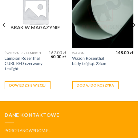
BRAK W MAGAZYNIE
167.00
zł
148.00
zł
ŚWIECZNIK - LAMPION
WAZON
60.00
zł
Lampion Rosenthal
Wazon Rosenthal
CURL RED czerwony
biały trójkąt 23cm
tealight
DOWIEDZ SIĘ WIĘCEJ
DODAJ DO KOSZYKA
DANE KONTAKTOWE
PORCELANOWYDOM.PL