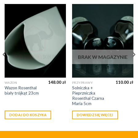
BRAK W MAGAZYNIE
148.00
zł
110.00
zł
WAZON
PRZYPRAWY
Wazon Rosenthal
Solniczka +
biały trójkąt 23cm
Pieprzniczka
Rosenthal Czarna
Maria 5cm
DODAJ DO KOSZYKA
DOWIEDZ SIĘ WIĘCEJ