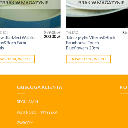
BRAK W MAGAZYNIE
BRAK W MAGAZYNIE
279.00
zł
75
ZIECI
TALERZ
200.00
zł
w dla dzieci Walizka
Talerz płytki Villeroy&Boch
eroy&Boch Farm
Farmhouse Touch
als
Blueflowers 23cm
WIEDZ SIĘ WIĘCEJ
DOWIEDZ SIĘ WIĘCEJ
OBSŁUGA KLIENTA
KO
REGULAMIN
PŁATNOŚCI I WYSYŁKA
ZWROTY