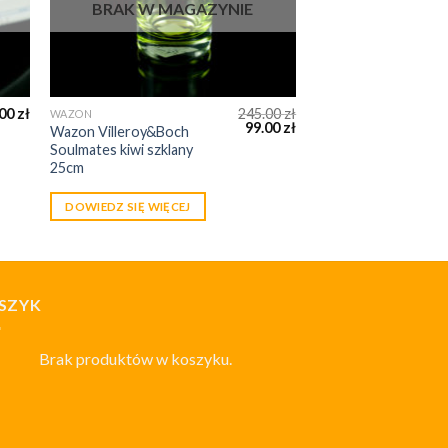
BRAK W MAGAZYNIE
.00
zł
245.00
zł
WAZON
99.00
zł
Wazon Villeroy&Boch
Soulmates kiwi szklany
25cm
DOWIEDZ SIĘ WIĘCEJ
SZYK
Brak produktów w koszyku.