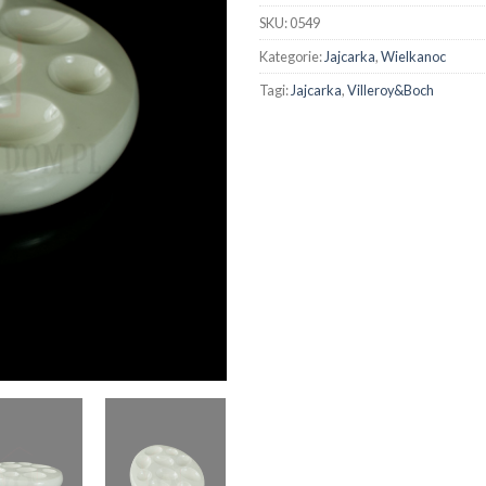
SKU:
0549
Kategorie:
Jajcarka
,
Wielkanoc
Tagi:
Jajcarka
,
Villeroy&Boch