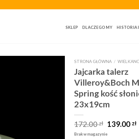
SKLEP
DLACZEGO MY
HISTORIA 
STRONA GŁÓWNA
/
WIELKAN
Jajcarka talerz
Villeroy&Boch 
Spring kość słon
23x19cm
172.00
139.00
zł
zł
Brak w magazynie