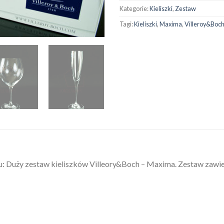
Kategorie:
Kieliszki
,
Zestaw
Tagi:
Kieliszki
,
Maxima
,
Villeroy&Boc
uży zestaw kieliszków Villeory&Boch – Maxima. Zestaw zawiera 