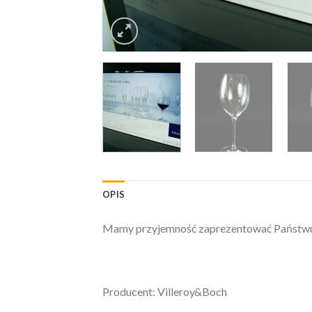
OPIS
Mamy przyjemność zaprezentować Państwu: D
Producent: Villeroy&Boch