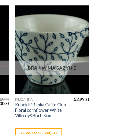
BRAK W MAGAZYNIE
.00
zł
52.99
zł
FILIŻANKA
.00
zł
Kubek Filiżanka Caffe Club
Floral cornflower White
Villeroy&Boch 8cm
DOWIEDZ SIĘ WIĘCEJ