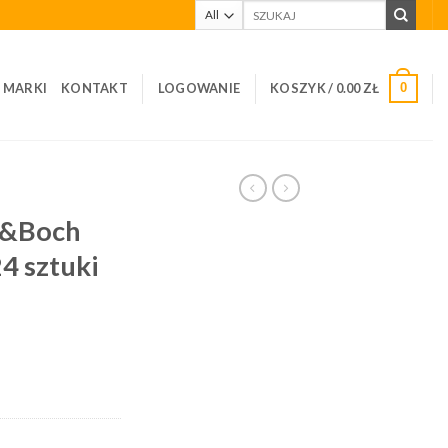
Szukaj:
I MARKI
KONTAKT
LOGOWANIE
KOSZYK /
0.00
ZŁ
0
oy&Boch
4 sztuki