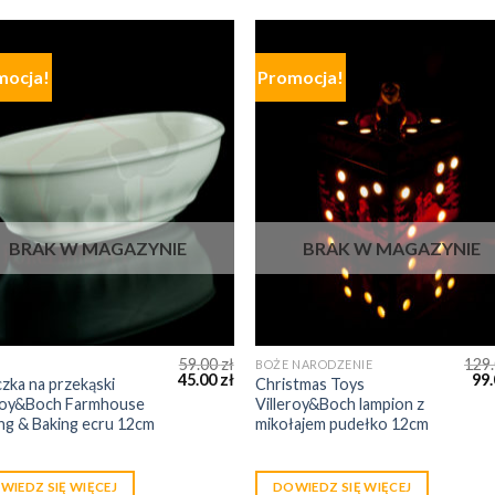
mocja!
Promocja!
BRAK W MAGAZYNIE
BRAK W MAGAZYNIE
59.00
zł
129
BOŻE NARODZENIE
45.00
zł
99
zka na przekąski
Christmas Toys
eroy&Boch Farmhouse
Villeroy&Boch lampion z
ng & Baking ecru 12cm
mikołajem pudełko 12cm
WIEDZ SIĘ WIĘCEJ
DOWIEDZ SIĘ WIĘCEJ