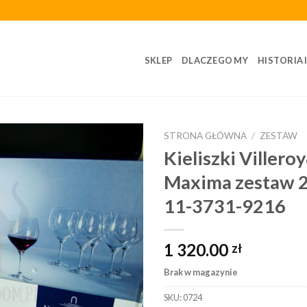
SKLEP
DLACZEGO MY
HISTORIA 
STRONA GŁÓWNA
/
ZESTAW
Kieliszki Viller
Maxima zestaw 2
11-3731-9216
1 320.00
zł
Brak w magazynie
SKU:
0724