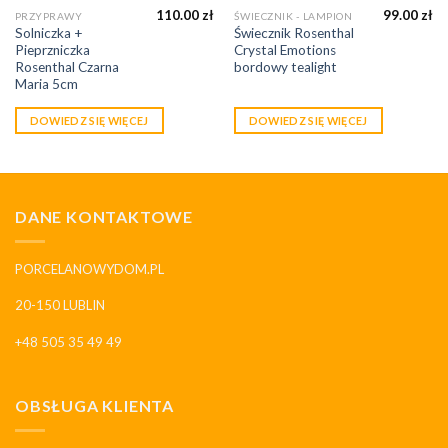
110.00
zł
99.00
zł
PRZYPRAWY
ŚWIECZNIK - LAMPION
Solniczka +
Świecznik Rosenthal
Pieprzniczka
Crystal Emotions
Rosenthal Czarna
bordowy tealight
Maria 5cm
DOWIEDZ SIĘ WIĘCEJ
DOWIEDZ SIĘ WIĘCEJ
DANE KONTAKTOWE
PORCELANOWYDOM.PL
20-150 LUBLIN
+48 505 35 49 49
OBSŁUGA KLIENTA