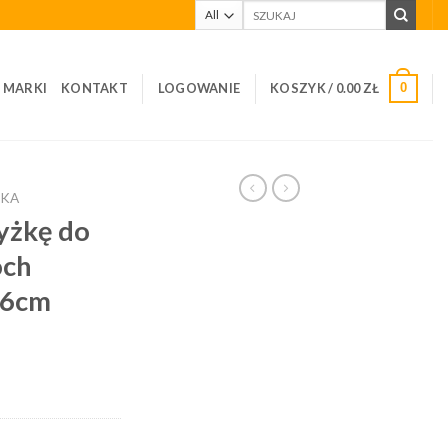
Szukaj:
I MARKI
KONTAKT
LOGOWANIE
KOSZYK /
0.00
ZŁ
0
KA
yżkę do
och
26cm