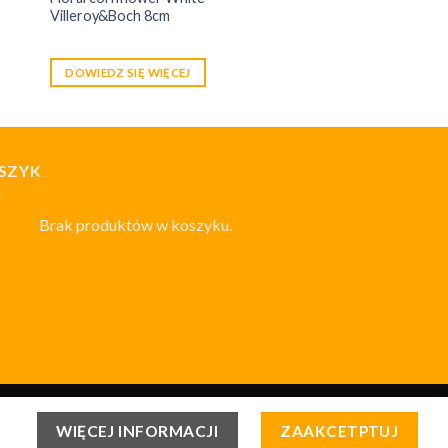
Villeroy&Boch 8cm
DOWIEDZ SIĘ WIĘCEJ
SZYK
Brak produktów w koszyku.
WIĘCEJ INFORMACJI
ZAAKCETPTUJ