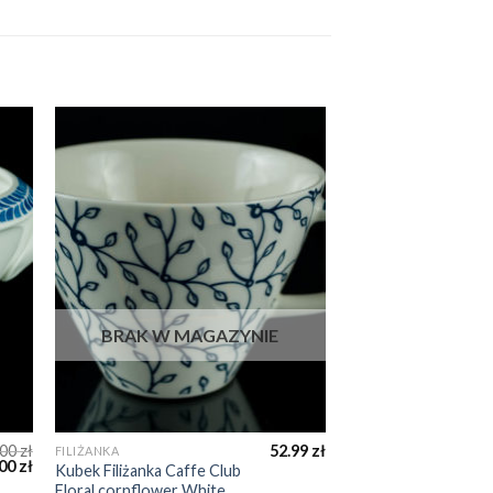
BRAK W MAGAZYNIE
.00
zł
52.99
zł
FILIŻANKA
.00
zł
Kubek Filiżanka Caffe Club
Floral cornflower White