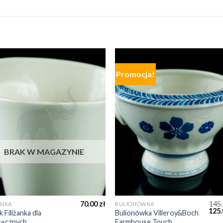
Promocja!
BRAK W MAGAZYNIE
70.00
zł
145
ANKA
BULIONÓWKA
125
 Filiżanka dla
Bulionówka Villeroy&Boch
ręcznych
Farmhouse Touch