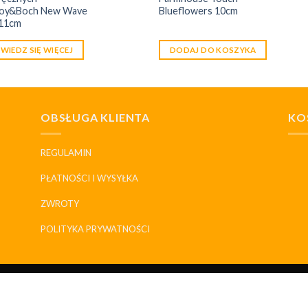
eroy&Boch New Wave
Blueflowers 10cm
 11cm
WIEDZ SIĘ WIĘCEJ
DODAJ DO KOSZYKA
OBSŁUGA KLIENTA
KO
REGULAMIN
PŁATNOŚCI I WYSYŁKA
ZWROTY
POLITYKA PRYWATNOŚCI
SKLEP
DLACZEGO MY
HISTORIA I MARKI
KONTAKT
PORCELANOWYDOM.PL 2026 ©
WSZELKIE PRAWA ZABRONIONE