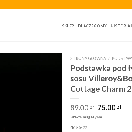
SKLEP
DLACZEGO MY
HISTORIA 
STRONA GŁÓWNA
/
PODSTAW
Podstawka pod ł
sosu Villeroy&B
Cottage Charm 
89.00
75.00
zł
zł
Brak w magazynie
SKU:
0422