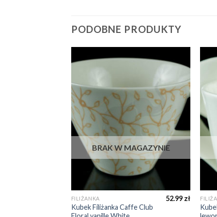
PODOBNE PRODUKTY
MAGAZYNIE
BRAK W MAGAZYNIE
245.00
zł
52.99
zł
FILIŻANKA
FILIŻ
99.00
zł
och
Kubek Filiżanka Caffe Club
Kubek
lany
Floral vanille White
lewo