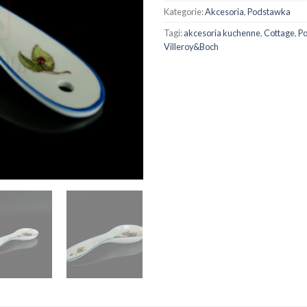
Kategorie:
Akcesoria
,
Podstawka
Tagi:
akcesoria kuchenne
,
Cottage
,
P
Villeroy&Boch