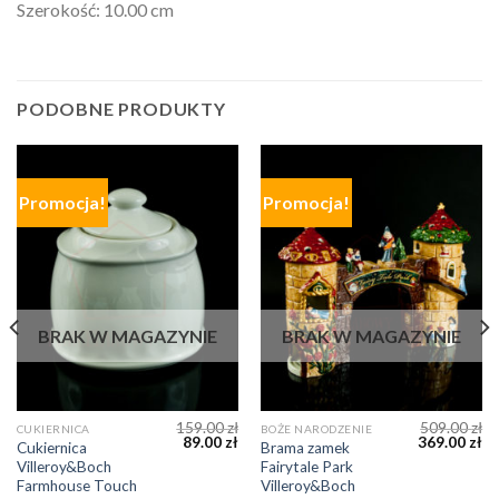
Szerokość: 10.00 cm
PODOBNE PRODUKTY
Promocja!
Promocja!
BRAK W MAGAZYNIE
BRAK W MAGAZYNIE
159.00
zł
509.00
zł
CUKIERNICA
BOŻE NARODZENIE
89.00
zł
369.00
zł
Cukiernica
Brama zamek
Villeroy&Boch
Fairytale Park
Farmhouse Touch
Villeroy&Boch