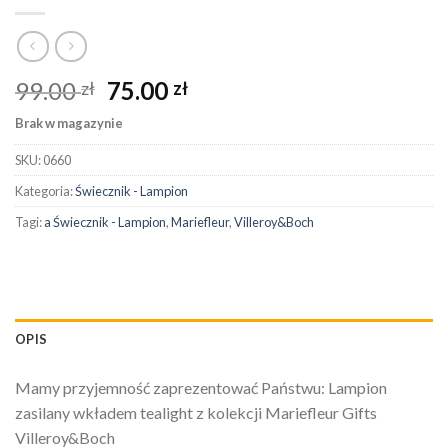
99.00
75.00
zł
zł
Brak w magazynie
SKU:
0660
Kategoria:
Świecznik - Lampion
Tagi:
a Świecznik - Lampion
,
Mariefleur
,
Villeroy&Boch
OPIS
Mamy przyjemność zaprezentować Państwu: Lampion
zasilany wkładem tealight z kolekcji Mariefleur Gifts
Villeroy&Boch