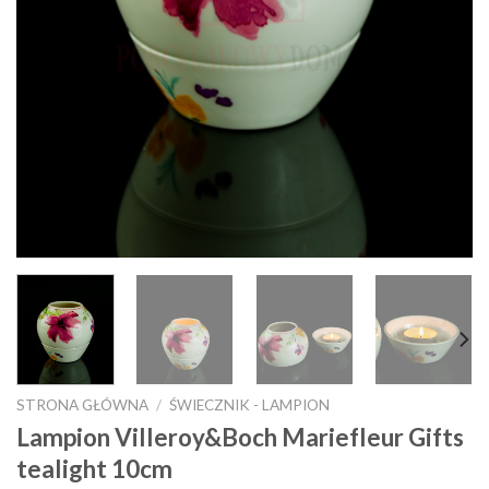
STRONA GŁÓWNA
/
ŚWIECZNIK - LAMPION
Lampion Villeroy&Boch Mariefleur Gifts
tealight 10cm