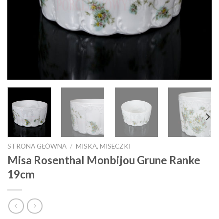
STRONA GŁÓWNA
/
MISKA, MISECZKI
Misa Rosenthal Monbijou Grune Ranke
19cm