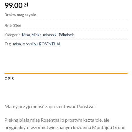
99.00
zł
Brak w magazynie
SKU:
0366
Kategorie:
Misa
,
Miska, miseczki
,
Pólmisek
Tagi:
misa
,
Monbijou
,
ROSENTHAL
OPIS
Mamy przyjemność zaprezentować Państwu:
Piękną białą misę Rosenthal o prostym kształcie, ale
oryginalnym wzornictwie znanym każdemu Monbijou Grüne