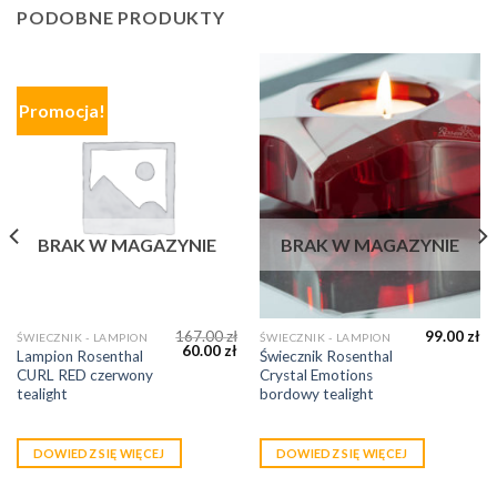
PODOBNE PRODUKTY
Promocja!
BRAK W MAGAZYNIE
BRAK W MAGAZYNIE
167.00
zł
99.00
zł
ŚWIECZNIK - LAMPION
ŚWIECZNIK - LAMPION
60.00
zł
Lampion Rosenthal
Świecznik Rosenthal
CURL RED czerwony
Crystal Emotions
tealight
bordowy tealight
DOWIEDZ SIĘ WIĘCEJ
DOWIEDZ SIĘ WIĘCEJ