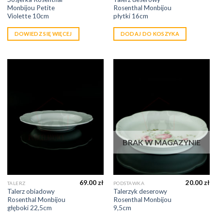
Monbijou Petite
Rosenthal Monbijou
Violette 10cm
płytki 16cm
DOWIEDZ SIĘ WIĘCEJ
DODAJ DO KOSZYKA
BRAK W MAGAZYNIE
69.00
zł
20.00
zł
TALERZ
PODSTAWKA
Talerz obiadowy
Talerzyk deserowy
Rosenthal Monbijou
Rosenthal Monbijou
głęboki 22,5cm
9,5cm