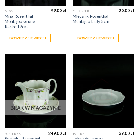
99.00
zł
20.00
zł
MISA
MLECZNIK
Misa Rosenthal
Mlecznik Rosenthal
Monbijou Grune
Monbijou biały 5cm
Ranke 19cm
DOWIEDZ SIĘ WIĘCEJ
DOWIEDZ SIĘ WIĘCEJ
BRAK W MAGAZYNIE
249.00
zł
39.00
zł
SOSJERKA
TALERZ
Sosjerka Rosenthal
Talerz deserowy