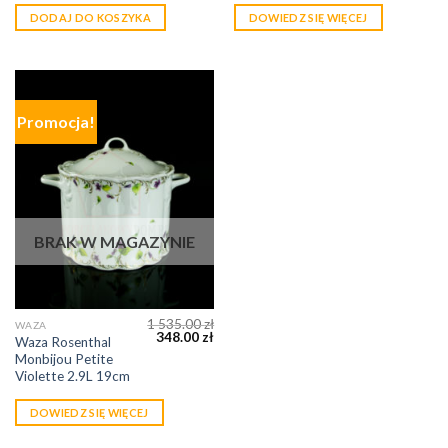
DODAJ DO KOSZYKA
DOWIEDZ SIĘ WIĘCEJ
Promocja!
BRAK W MAGAZYNIE
1 535.00
zł
WAZA
348.00
zł
Waza Rosenthal
Monbijou Petite
Violette 2.9L 19cm
DOWIEDZ SIĘ WIĘCEJ