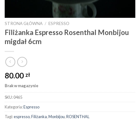
STRONA GŁÓWNA
/
ESPRESSO
Filiżanka Espresso Rosenthal Monbijou
migdał 6cm
80.00
zł
Brak w magazynie
SKU:
0465
Kategoria:
Espresso
Tagi:
espresso
,
Filiżanka
,
Monbijou
,
ROSENTHAL