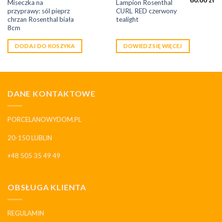
60.00
zł
Miseczka na
Lampion Rosenthal
przyprawy: sól pieprz
CURL RED czerwony
chrzan Rosenthal biała
tealight
8cm
DODAJ DO KOSZYKA
DOWIEDZ SIĘ WIĘCEJ
DANE KONTAKTOWE
PORCELANOWYDOM.PL
20-150 LUBLIN
+48 505 35 49 49
OBSŁUGA KLIENTA
REGULAMIN