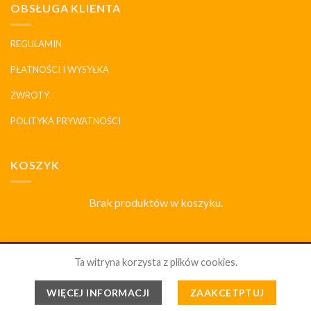
OBSŁUGA KLIENTA
REGULAMIN
PŁATNOŚCI I WYSYŁKA
ZWROTY
POLITYKA PRYWATNOŚCI
KOSZYK
Brak produktów w koszyku.
SKLEP
DLACZEGO MY
HISTORIA I MARKI
KONTAKT
Ta witryna korzysta z plików cookies.
PORCELANOWYDOM.PL 2026 ©
WSZELKIE PRAWA
WIĘCEJ INFORMACJI
ZAAKCETPTUJ
ZABRONIONE