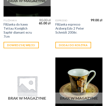
BRAK W MAGAZYNIE
90.00
zł
99.00
zł
FILIŻANKA
ESPRESSO
65.00
zł
Filiżanka do kawy
Filiżanka espresso
Tettau Koniglich
Arzberg Edo 2 Peter
Saphir diamant ecru
Schmidt 2006r.
7cm
DOWIEDZ SIĘ WIĘCEJ
DODAJ DO KOSZYKA
BRAK W MAGAZYNIE
BRAK W MAGAZYNIE