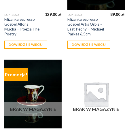
129.00
zł
89.00
zł
ESPRESSO
ESPRESSO
Filiżanka espresso
Filiżanka espresso
Goebel Alfons
Goebel Artis Orbis –
Mucha – Poezja The
Last Peony – Michael
Poetry
Parkes 6,5cm
DOWIEDZ SIĘ WIĘCEJ
DOWIEDZ SIĘ WIĘCEJ
Promocja!
BRAK W MAGAZYNIE
BRAK W MAGAZYNIE