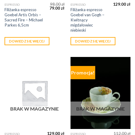
98.00
zł
129.00
zł
ESPRESSO
ESPRESSO
79.00
zł
Filiżanka espresso
Filiżanka espresso
Goebel Artis Orbis –
Goebel van Gogh –
Sacred Fire – Michael
Kwitnący
Parkes 6,5cm
migdałowiec
niebieski
DOWIEDZ SIĘ WIĘCEJ
DOWIEDZ SIĘ WIĘCEJ
Promocja!
BRAK W MAGAZYNIE
BRAK W MAGAZYNIE
129.00
zł
112.00
zł
ESPRESSO
ESPRESSO