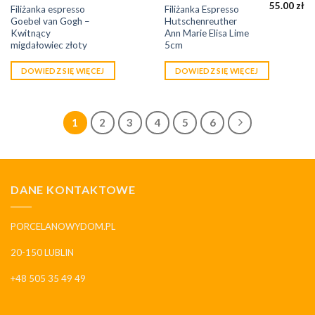
55.00
zł
Filiżanka espresso
Filiżanka Espresso
Goebel van Gogh –
Hutschenreuther
Kwitnący
Ann Marie Elisa Lime
migdałowiec złoty
5cm
DOWIEDZ SIĘ WIĘCEJ
DOWIEDZ SIĘ WIĘCEJ
1
2
3
4
5
6
DANE KONTAKTOWE
PORCELANOWYDOM.PL
20-150 LUBLIN
+48 505 35 49 49