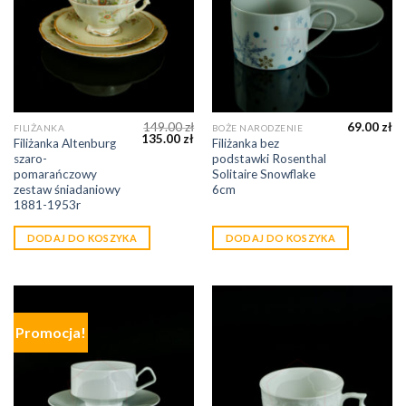
149.00
zł
69.00
zł
FILIŻANKA
BOŻE NARODZENIE
135.00
zł
Filiżanka Altenburg
Filiżanka bez
szaro-
podstawki Rosenthal
pomarańczowy
Solitaire Snowflake
zestaw śniadaniowy
6cm
1881-1953r
DODAJ DO KOSZYKA
DODAJ DO KOSZYKA
Promocja!