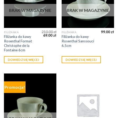
BRAK W MAGAZYNIE
BRAK W MAGAZYNIE
210.00
zł
99.00
zł
FILIŻANKA
FILIŻANKA
69.00
zł
Filiżanka do kawy
Filiżanka do kawy
Rosenthal Format
Rosenthal Sanssouci
Christophe de la
6,5cm
Fontaine 6cm
DOWIEDZ SIĘ WIĘCEJ
DOWIEDZ SIĘ WIĘCEJ
Promocja!