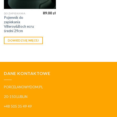
89.00
zł
DO ZAPIEKANIA
Pojemnik do
zapiekania
Villeroy&Boch ecru
średni 29cm
DOWIEDZ SIĘ WIĘCEJ
DANE KONTAKTOWE
PORCELANOWYDOM.PL
20-150 LUBLIN
+48 505 35 49 49