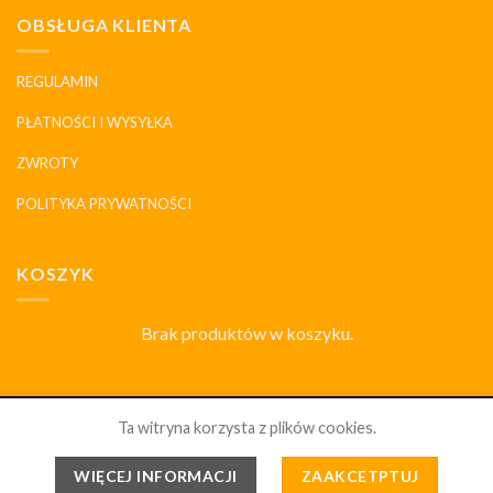
OBSŁUGA KLIENTA
REGULAMIN
PŁATNOŚCI I WYSYŁKA
ZWROTY
POLITYKA PRYWATNOŚCI
KOSZYK
Brak produktów w koszyku.
SKLEP
DLACZEGO MY
HISTORIA I MARKI
KONTAKT
Ta witryna korzysta z plików cookies.
PORCELANOWYDOM.PL 2026 ©
WSZELKIE PRAWA
WIĘCEJ INFORMACJI
ZAAKCETPTUJ
ZABRONIONE