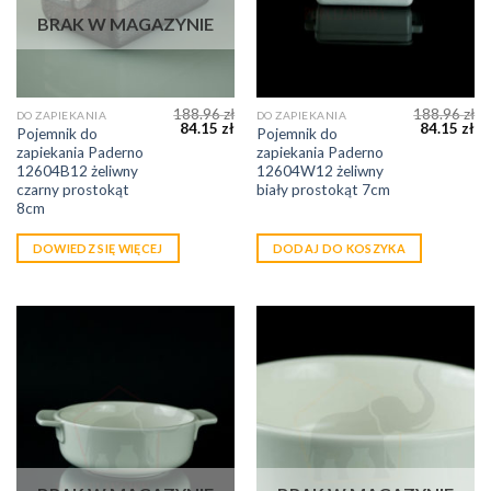
BRAK W MAGAZYNIE
188.96
zł
188.96
zł
DO ZAPIEKANIA
DO ZAPIEKANIA
84.15
zł
84.15
zł
Pojemnik do
Pojemnik do
zapiekania Paderno
zapiekania Paderno
12604B12 żeliwny
12604W12 żeliwny
czarny prostokąt
biały prostokąt 7cm
8cm
DOWIEDZ SIĘ WIĘCEJ
DODAJ DO KOSZYKA