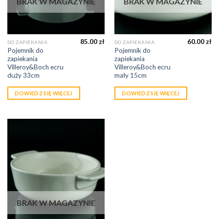
BRAK W MAGAZYNIE
BRAK W MAGAZYNIE
85.00
zł
60.00
zł
DO ZAPIEKANIA
DO ZAPIEKANIA
Pojemnik do
Pojemnik do
zapiekania
zapiekania
Villeroy&Boch ecru
Villeroy&Boch ecru
duży 33cm
mały 15cm
DOWIEDZ SIĘ WIĘCEJ
DOWIEDZ SIĘ WIĘCEJ
BRAK W MAGAZYNIE