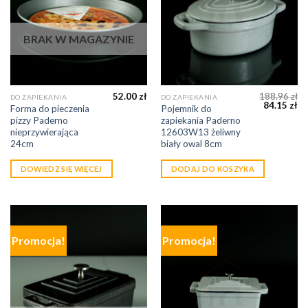
BRAK W MAGAZYNIE
52.00
zł
188.96
zł
DO ZAPIEKANIA
DO ZAPIEKANIA
84.15
zł
Forma do pieczenia
Pojemnik do
pizzy Paderno
zapiekania Paderno
nieprzywierająca
12603W13 żeliwny
24cm
biały owal 8cm
DOWIEDZ SIĘ WIĘCEJ
DODAJ DO KOSZYKA
Promocja!
Promocja!