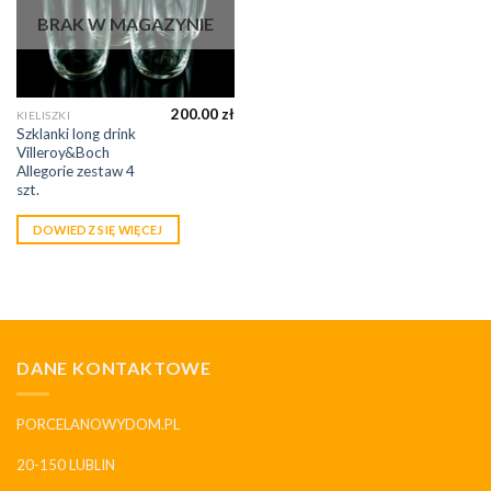
BRAK W MAGAZYNIE
200.00
zł
KIELISZKI
Szklanki long drink
Villeroy&Boch
Allegorie zestaw 4
szt.
DOWIEDZ SIĘ WIĘCEJ
DANE KONTAKTOWE
PORCELANOWYDOM.PL
20-150 LUBLIN