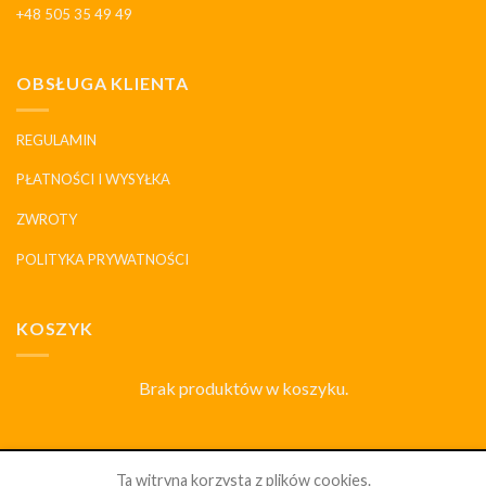
+48 505 35 49 49
OBSŁUGA KLIENTA
REGULAMIN
PŁATNOŚCI I WYSYŁKA
ZWROTY
POLITYKA PRYWATNOŚCI
KOSZYK
Brak produktów w koszyku.
SKLEP
DLACZEGO MY
HISTORIA I MARKI
KONTAKT
Ta witryna korzysta z plików cookies.