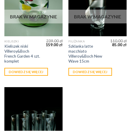
BRAK W MAGAZYNIE
BRAK W MAGAZYNIE
239.00
zł
110.00
zł
KIELISZKI
FILIŻANKA
159.00
zł
85.00
zł
Kieliszek niski
Szklanka latte
Villeroy&Boch
macchiato
French Garden 4 szt.
Villeroy&Boch New
komplet
Wave 15cm
DOWIEDZ SIĘ WIĘCEJ
DOWIEDZ SIĘ WIĘCEJ