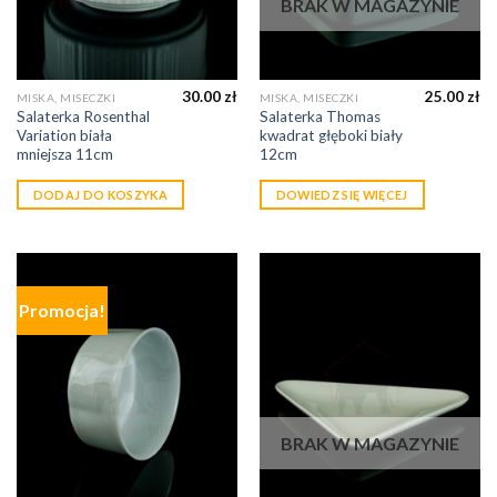
BRAK W MAGAZYNIE
30.00
zł
25.00
zł
MISKA, MISECZKI
MISKA, MISECZKI
Salaterka Rosenthal
Salaterka Thomas
Variation biała
kwadrat głęboki biały
mniejsza 11cm
12cm
DODAJ DO KOSZYKA
DOWIEDZ SIĘ WIĘCEJ
Promocja!
BRAK W MAGAZYNIE