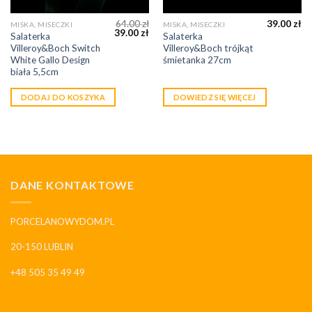
64.00
zł
39.00
zł
MISKA, MISECZKI
MISKA, MISECZKI
39.00
zł
Salaterka
Salaterka
Villeroy&Boch Switch
Villeroy&Boch trójkąt
White Gallo Design
śmietanka 27cm
biała 5,5cm
DODAJ DO KOSZYKA
DOWIEDZ SIĘ WIĘCEJ
DANE KONTAKTOWE
PORCELANOWYDOM.PL
20-150 LUBLIN
+48 505 35 49 49