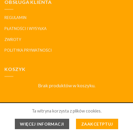
OBSŁUGA KLIENTA
REGULAMIN
PŁATNOŚCI I WYSYŁKA
ZWROTY
POLITYKA PRYWATNOŚCI
KOSZYK
Brak produktów w koszyku.
SKLEP
DLACZEGO MY
HISTORIA I MARKI
KONTAKT
Ta witryna korzysta z plików cookies.
PORCELANOWYDOM.PL 2026 ©
WSZELKIE PRAWA
WIĘCEJ INFORMACJI
ZAAKCETPTUJ
ZABRONIONE