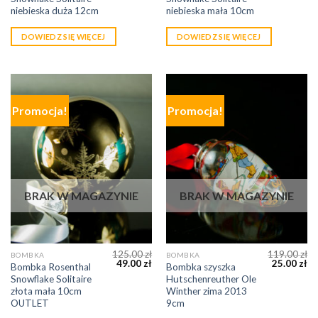
niebieska duża 12cm
niebieska mała 10cm
DOWIEDZ SIĘ WIĘCEJ
DOWIEDZ SIĘ WIĘCEJ
Promocja!
Promocja!
BRAK W MAGAZYNIE
BRAK W MAGAZYNIE
125.00
zł
119.00
zł
BOMBKA
BOMBKA
49.00
zł
25.00
zł
Bombka Rosenthal
Bombka szyszka
Snowflake Solitaire
Hutschenreuther Ole
złota mała 10cm
Winther zima 2013
OUTLET
9cm