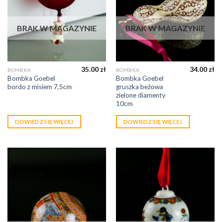
BRAK W MAGAZYNIE
BRAK W MAGAZYNIE
35.00
zł
34.00
zł
BOMBKA
BOMBKA
Bombka Goebel
Bombka Goebel
bordo z misiem 7,5cm
gruszka beżowa
zielone diamenty
10cm
DOWIEDZ SIĘ WIĘCEJ
DOWIEDZ SIĘ WIĘCEJ