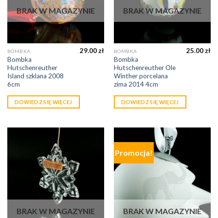
BRAK W MAGAZYNIE
BRAK W MAGAZYNIE
29.00
zł
25.00
zł
BOMBKA
BOMBKA
Bombka
Bombka
Hutschenreuther
Hutschenreuther Ole
Island szklana 2008
Winther porcelana
6cm
zima 2014 4cm
DOWIEDZ SIĘ WIĘCEJ
DOWIEDZ SIĘ WIĘCEJ
Promocja!
BRAK W MAGAZYNIE
BRAK W MAGAZYNIE