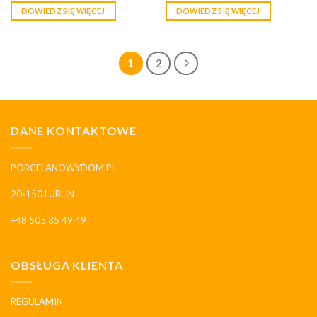
DOWIEDZ SIĘ WIĘCEJ
DOWIEDZ SIĘ WIĘCEJ
1
2
DANE KONTAKTOWE
PORCELANOWYDOM.PL
20-150 LUBLIN
+48 505 35 49 49
OBSŁUGA KLIENTA
REGULAMIN