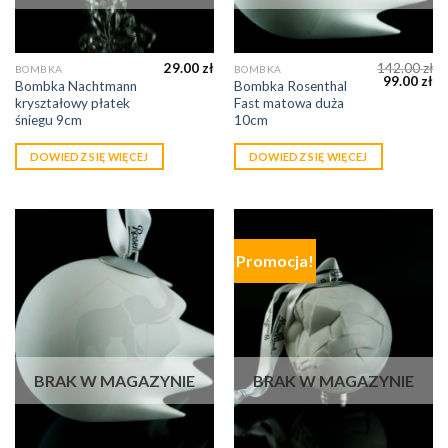
29.00
zł
142.00
zł
BOMBKA
BOMBKA
99.00
zł
Bombka Nachtmann
Bombka Rosenthal
kryształowy płatek
Fast matowa duża
śniegu 9cm
10cm
DOWIEDZ SIĘ WIĘCEJ
DOWIEDZ SIĘ WIĘCEJ
Promocja!
BRAK W MAGAZYNIE
BRAK W MAGAZYNIE