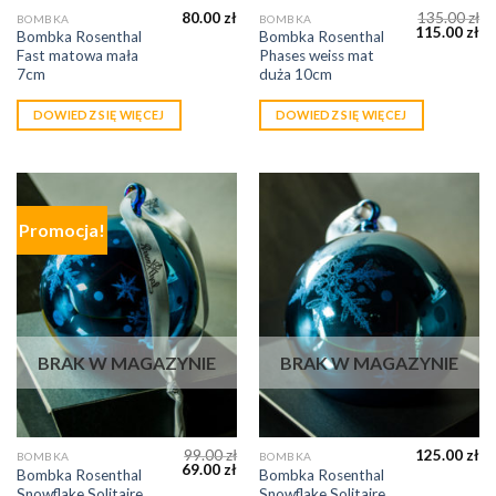
80.00
zł
135.00
zł
BOMBKA
BOMBKA
115.00
zł
Bombka Rosenthal
Bombka Rosenthal
Fast matowa mała
Phases weiss mat
7cm
duża 10cm
DOWIEDZ SIĘ WIĘCEJ
DOWIEDZ SIĘ WIĘCEJ
Promocja!
BRAK W MAGAZYNIE
BRAK W MAGAZYNIE
99.00
zł
125.00
zł
BOMBKA
BOMBKA
69.00
zł
Bombka Rosenthal
Bombka Rosenthal
Snowflake Solitaire
Snowflake Solitaire