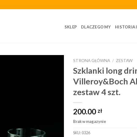
SKLEP
DLACZEGO MY
HISTORIA 
STRONA GŁÓWNA
/
ZESTAW
Szklanki long dri
Villeroy&Boch Al
zestaw 4 szt.
200.00
zł
Brak w magazynie
SKU:
0326