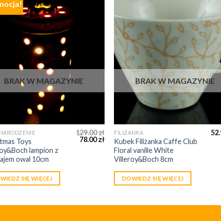
mocja!
BRAK W MAGAZYNIE
BRAK W MAGAZYNIE
129.00
zł
52
 NARODZENIE
FILIŻANKA
78.00
zł
stmas Toys
Kubek Filiżanka Caffe Club
roy&Boch lampion z
Floral vanille White
łajem owal 10cm
Villeroy&Boch 8cm
WIEDZ SIĘ WIĘCEJ
DOWIEDZ SIĘ WIĘCEJ