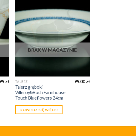
BRAK W MAGAZYNIE
.99
zł
99.00
zł
TALERZ
Talerz głęboki
Villeroy&Boch Farmhouse
Touch Blueflowers 24cm
DOWIEDZ SIĘ WIĘCEJ