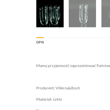
OPIS
Mamy przyjemność zaprezentować Państwu: Z
Producent: Villeroy&Boch
Materiał: szkło