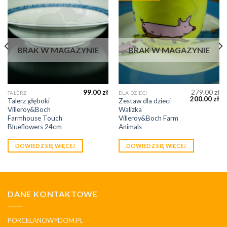
BRAK W MAGAZYNIE
BRAK W MAGAZYNIE
99.00
zł
279.00
zł
TALERZ
DLA DZIECI
200.00
zł
Talerz głęboki
Zestaw dla dzieci
Villeroy&Boch
Walizka
Farmhouse Touch
Villeroy&Boch Farm
Blueflowers 24cm
Animals
DOWIEDZ SIĘ WIĘCEJ
DOWIEDZ SIĘ WIĘCEJ
DANE KONTAKTOWE
PORCELANOWYDOM.PL