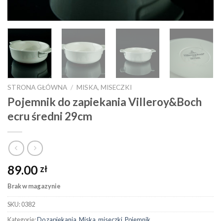
STRONA GŁÓWNA
/
MISKA, MISECZKI
Pojemnik do zapiekania Villeroy&Boch
ecru średni 29cm
89.00
zł
Brak w magazynie
SKU:
0382
Kategorie:
Do zapiekania
,
Miska, miseczki
,
Pojemnik