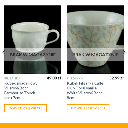
BRAK W MAGAZYNIE
BRAK W MAGAZYNIE
49.00
zł
52.99
zł
FILIŻANKA
FILIŻANKA
Kubek śniadaniowy
Kubek Filiżanka Caffe
Villeroy&Boch
Club Floral vanille
Farmhouse Touch
White Villeroy&Boch
ecru 7cm
8cm
DOWIEDZ SIĘ WIĘCEJ
DOWIEDZ SIĘ WIĘCEJ