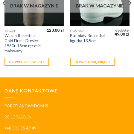
BRAK W MAGAZYNIE
BRAK W MAGAZYNIE
120.00
zł
65.00
zł
WAZON
FIGURKA
49.00
zł
Wazon Rosenthal
But biały Rosenthal
Gold Fire H.Dresler
figurka 13,5cm
1960r. 18cm ręcznie
malowany
DOWIEDZ SIĘ WIĘCEJ
DOWIEDZ SIĘ WIĘCEJ
DANE KONTAKTOWE
PORCELANOWYDOM.PL
20-150 LUBLIN
+48 505 35 49 49