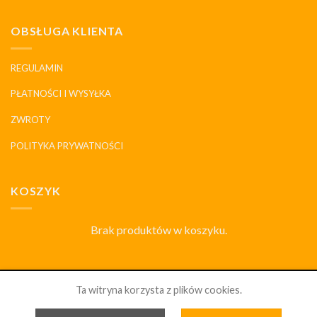
OBSŁUGA KLIENTA
REGULAMIN
PŁATNOŚCI I WYSYŁKA
ZWROTY
POLITYKA PRYWATNOŚCI
KOSZYK
Brak produktów w koszyku.
SKLEP
DLACZEGO MY
HISTORIA I MARKI
KONTAKT
Ta witryna korzysta z plików cookies.
PORCELANOWYDOM.PL 2026 ©
WSZELKIE PRAWA