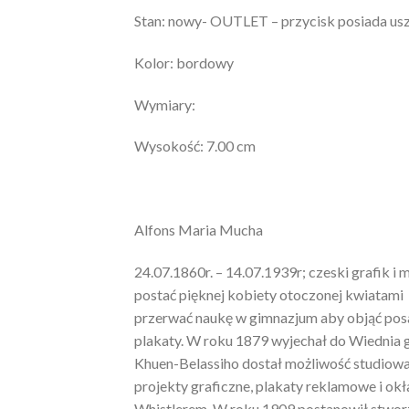
Stan: nowy- OUTLET – przycisk posiada us
Kolor: bordowy
Wymiary:
Wysokość: 7.00 cm
Alfons Maria Mucha
24.07.1860r. – 14.07.1939r; czeski grafik i
postać pięknej kobiety otoczonej kwiatami 
przerwać naukę w gimnazjum aby objąć posad
plakaty. W roku 1879 wyjechał do Wiednia 
Khuen-Belassiho dostał możliwość studiowan
projekty graficzne, plakaty reklamowe i o
Whistlerem. W roku 1909 postanowił stworzy