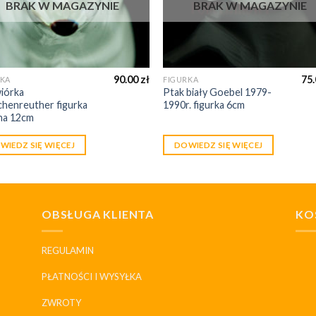
BRAK W MAGAZYNIE
BRAK W MAGAZYNIE
90.00
zł
75
RKA
FIGURKA
iórka
Ptak biały Goebel 1979-
henreuther figurka
1990r. figurka 6cm
na 12cm
WIEDZ SIĘ WIĘCEJ
DOWIEDZ SIĘ WIĘCEJ
OBSŁUGA KLIENTA
KO
REGULAMIN
PŁATNOŚCI I WYSYŁKA
ZWROTY