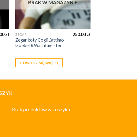
BRAK W MAGAZYNIE
.00
zł
250.00
zł
ZEGAR
Zegar koty Cogli L’attimo
Goebel R.Wachtmeister
DOWIEDZ SIĘ WIĘCEJ
SZYK
Brak produktów w koszyku.