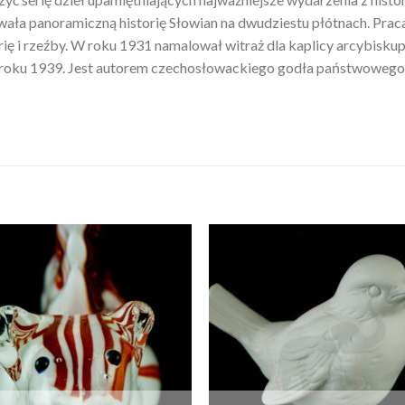
ała panoramiczną historię Słowian na dwudziestu płótnach. Praca 
ię i rzeźby. W roku 1931 namalował witraż dla kaplicy arcybiskup
w roku 1939. Jest autorem czechosłowackiego godła państwoweg