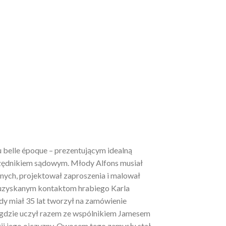
lu belle époque – prezentującym idealną
 urzędnikiem sądowym. Młody Alfons musiał
nych, projektował zaproszenia i malował
i uzyskanym kontaktom hrabiego Karla
dy miał 35 lat tworzył na zamówienie
n gdzie uczył razem ze wspólnikiem Jamesem
rii jego ojczyzny. Owocem tego zamysłu stał