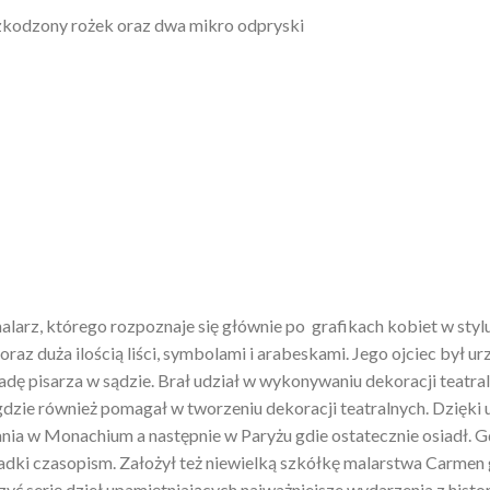
zkodzony rożek oraz dwa mikro odpryski
 malarz, którego rozpoznaje się głównie po grafikach kobiet w sty
oraz duża ilością liści, symbolami i arabeskami. Jego ojciec był
ę pisarza w sądzie. Brał udział w wykonywaniu dekoracji teatral
gdzie również pomagał w tworzeniu dekoracji teatralnych. Dzięk
ia w Monachium a następnie w Paryżu gdie ostatecznie osiadł. G
kładki czasopism. Założył też niewielką szkółkę malarstwa Carme
ć serię dzieł upamiętniających najważniejsze wydarzenia z histo