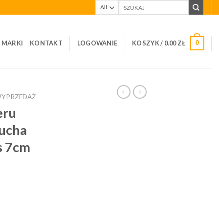
Szukaj:
I MARKI
KONTAKT
LOGOWANIE
KOSZYK /
0.00
ZŁ
0
WYPRZEDAŻ
eru
ucha
s 7cm