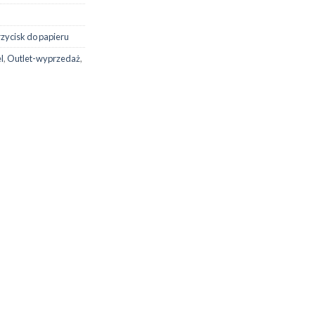
rzycisk do papieru
l
,
Outlet-wyprzedaż
,