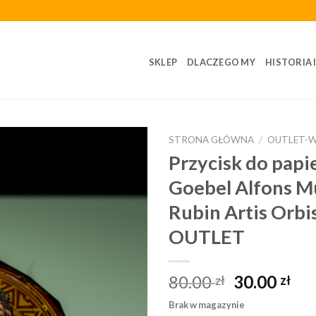
SKLEP
DLACZEGO MY
HISTORIA 
STRONA GŁÓWNA
/
OUTLET-
Przycisk do papi
Goebel Alfons M
Rubin Artis Orbi
OUTLET
80.00
30.00
zł
zł
Brak w magazynie