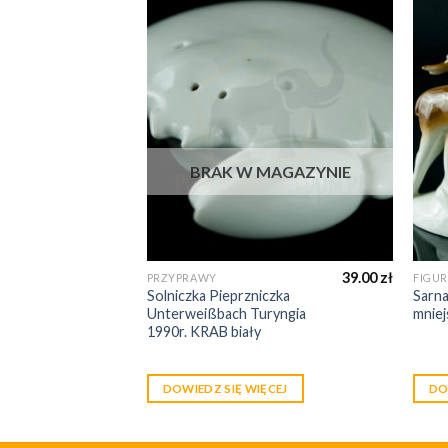
MAGAZYNIE
BRAK W MAGAZYNIE
30.00
zł
39.00
zł
PRZYPRAWY
FIGU
 zestaw 4
Solniczka Pieprzniczka
Sarna
Unterweißbach Turyngia
mnie
1990r. KRAB biały
ĘCEJ
DOWIEDZ SIĘ WIĘCEJ
DO