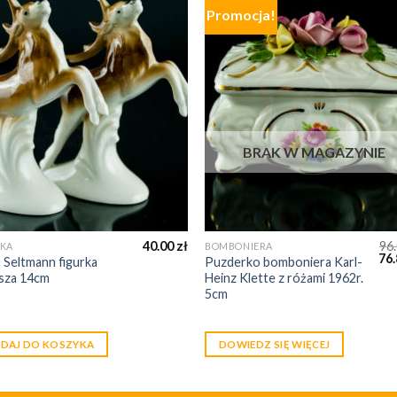
Promocja!
BRAK W MAGAZYNIE
40.00
zł
96
RKA
BOMBONIERA
76
 Seltmann figurka
Puzderko bomboniera Karl-
jsza 14cm
Heinz Klette z różami 1962r.
5cm
DAJ DO KOSZYKA
DOWIEDZ SIĘ WIĘCEJ