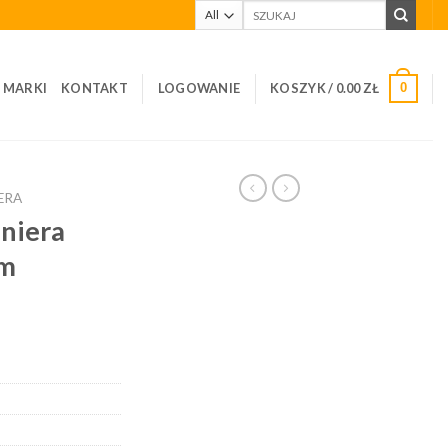
Szukaj:
I MARKI
KONTAKT
LOGOWANIE
KOSZYK /
0.00
ZŁ
0
ERA
niera
cm