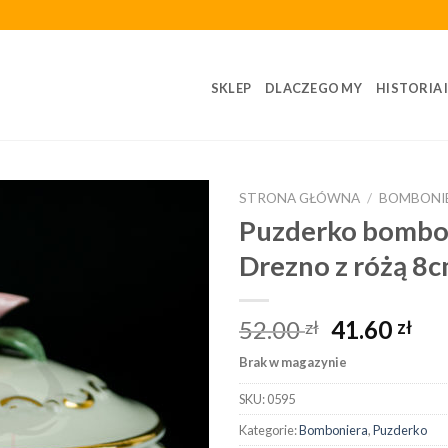
SKLEP
DLACZEGO MY
HISTORIA 
STRONA GŁÓWNA
/
BOMBONI
Puzderko bombo
Drezno z różą 8
52.00
41.60
zł
zł
Brak w magazynie
SKU:
0595
Kategorie:
Bomboniera
,
Puzderko