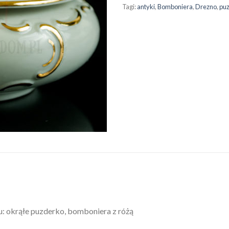
Tagi:
antyki
,
Bomboniera
,
Drezno
,
pu
 okrąłe puzderko, bomboniera z różą