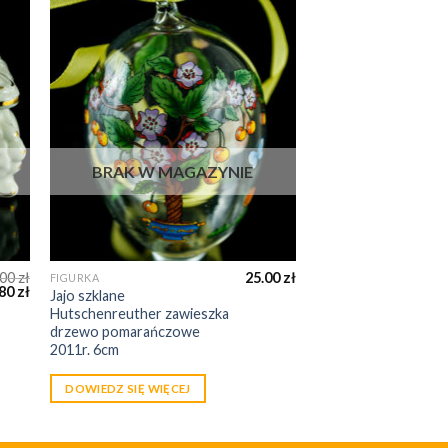
BRAK W MAGAZYNIE
.00
zł
25.00
zł
FIGURKA
.80
zł
Jajo szklane
Hutschenreuther zawieszka
drzewo pomarańczowe
2011r. 6cm
DOWIEDZ SIĘ WIĘCEJ