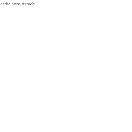
zderko
,
retro
,
starocie