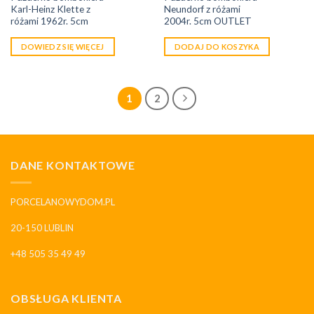
Karl-Heinz Klette z
Neundorf z różami
różami 1962r. 5cm
2004r. 5cm OUTLET
DOWIEDZ SIĘ WIĘCEJ
DODAJ DO KOSZYKA
1
2
DANE KONTAKTOWE
PORCELANOWYDOM.PL
20-150 LUBLIN
+48 505 35 49 49
OBSŁUGA KLIENTA