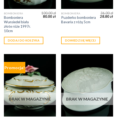
100.00
zł
36.00
zł
BOMBONIERA
BOMBONIERA
80.00
zł
28.80
zł
Bomboniera
Puzderko bomboniera
Wunsiedel biała
Bavaria z różą 5cm
złote róże 1997r.
10cm
DODAJ DO KOSZYKA
DOWIEDZ SIĘ WIĘCEJ
Promocja!
BRAK W MAGAZYNIE
BRAK W MAGAZYNIE