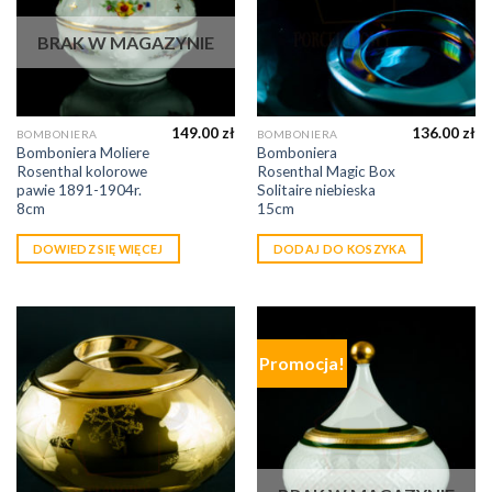
BRAK W MAGAZYNIE
149.00
zł
136.00
zł
BOMBONIERA
BOMBONIERA
Bomboniera Moliere
Bomboniera
Rosenthal kolorowe
Rosenthal Magic Box
pawie 1891-1904r.
Solitaire niebieska
8cm
15cm
DOWIEDZ SIĘ WIĘCEJ
DODAJ DO KOSZYKA
Promocja!