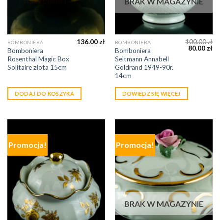
BRAK W MAGAZYNIE
136.00
zł
100.00
zł
BOMBONIERA
BOMBONIERA
80.00
zł
Bomboniera
Bomboniera
Rosenthal Magic Box
Seltmann Annabell
Solitaire złota 15cm
Goldrand 1949-90r.
14cm
DODAJ DO KOSZYKA
DOWIEDZ SIĘ WIĘCEJ
Promocja!
Promocja!
BRAK W MAGAZYNIE