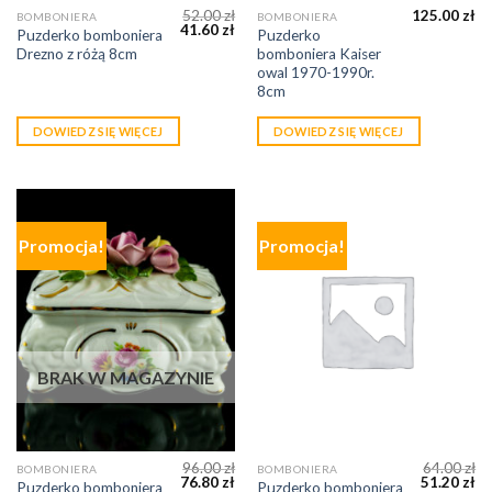
52.00
zł
125.00
zł
BOMBONIERA
BOMBONIERA
41.60
zł
Puzderko bomboniera
Puzderko
Drezno z różą 8cm
bomboniera Kaiser
owal 1970-1990r.
8cm
DOWIEDZ SIĘ WIĘCEJ
DOWIEDZ SIĘ WIĘCEJ
Promocja!
Promocja!
BRAK W MAGAZYNIE
96.00
zł
64.00
zł
BOMBONIERA
BOMBONIERA
76.80
zł
51.20
zł
Puzderko bomboniera
Puzderko bomboniera