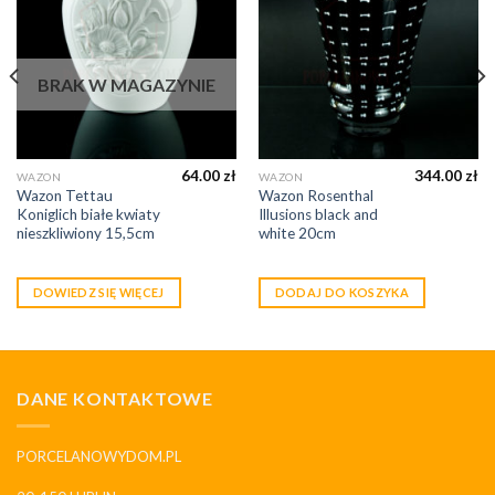
BRAK W MAGAZYNIE
64.00
zł
344.00
zł
WAZON
WAZON
Wazon Tettau
Wazon Rosenthal
Koniglich białe kwiaty
Illusions black and
nieszkliwiony 15,5cm
white 20cm
DOWIEDZ SIĘ WIĘCEJ
DODAJ DO KOSZYKA
DANE KONTAKTOWE
PORCELANOWYDOM.PL