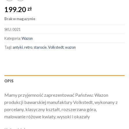
199.20
zł
Brak w magazynie
SKU:
0021
Kategoria:
Wazon
Tagi:
antyki
,
retro
,
starocie
,
Volkstedt
,
wazon
OPIS
Mamy przyjemność zaprezentować Państwu: Wazon
produkcji bawarskiej manufaktury Volkstedt, wykonany z
porcelany, klasyczny kształt, rozszerzana góra,
malowanie różowe kwiaty, wysoki i okazały