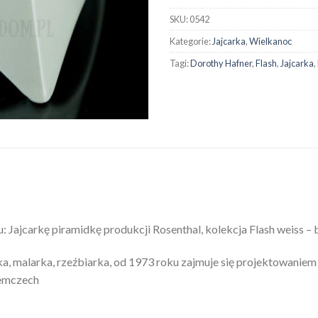
SKU:
0542
Kategorie:
Jajcarka
,
Wielkanoc
Tagi:
Dorothy Hafner
,
Flash
,
Jajcarka
,
ajcarkę piramidkę produkcji Rosenthal, kolekcja Flash weiss – b
 malarka, rzeźbiarka, od 1973 roku zajmuje się projektowaniem c
iemczech