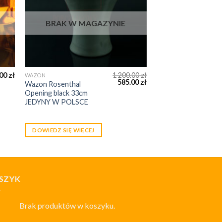
BRAK W MAGAZYNIE
.00
zł
1 200.00
zł
WAZON
585.00
zł
Wazon Rosenthal
Opening black 33cm
JEDYNY W POLSCE
DOWIEDZ SIĘ WIĘCEJ
SZYK
Brak produktów w koszyku.