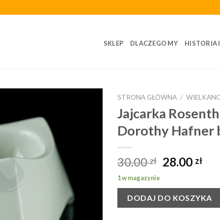
SKLEP
DLACZEGO MY
HISTORIA 
STRONA GŁÓWNA
/
WIELKAN
Jajcarka Rosenth
Dorothy Hafner 
30.00
28.00
zł
zł
1 w magazynie
DODAJ DO KOSZYKA