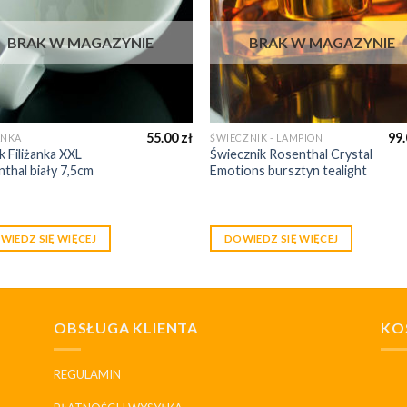
BRAK W MAGAZYNIE
BRAK W MAGAZYNIE
55.00
zł
99
ANKA
ŚWIECZNIK - LAMPION
 Filiżanka XXL
Świecznik Rosenthal Crystal
thal biały 7,5cm
Emotions bursztyn tealight
WIEDZ SIĘ WIĘCEJ
DOWIEDZ SIĘ WIĘCEJ
OBSŁUGA KLIENTA
KO
REGULAMIN