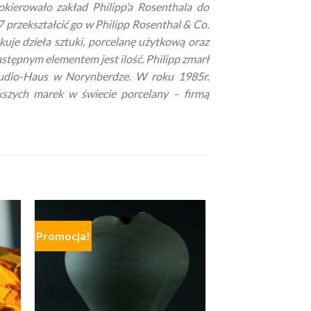
ierowało zakład Philipp’a Rosenthala do
 przekształcić go w Philipp Rosenthal & Co.
kuje dzieła sztuki, porcelanę użytkową oraz
następnym elementem jest ilość. Philipp zmarł
tudio-Haus w Norynberdze. W roku 1985r.
kszych marek w świecie porcelany – firmą
Promocja!