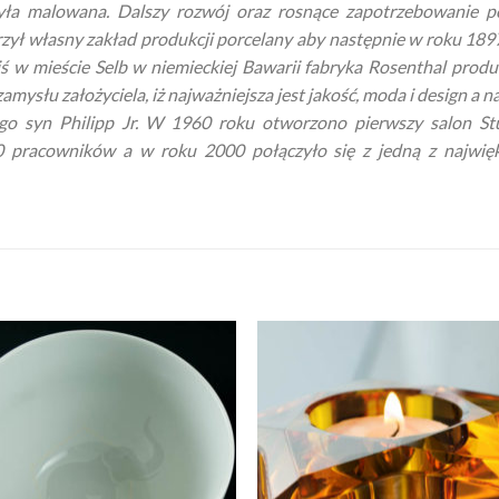
ła malowana. Dalszy rozwój oraz rosnące zapotrzebowanie pok
zył własny zakład produkcji porcelany aby następnie w roku 1897
ziś w mieście Selb w niemieckiej Bawarii fabryka Rosenthal produ
mysłu założyciela, iż najważniejsza jest jakość, moda i design a 
jego syn Philipp Jr. W 1960 roku otworzono pierwszy salon S
00 pracowników a w roku 2000 połączyło się z jedną z najwię