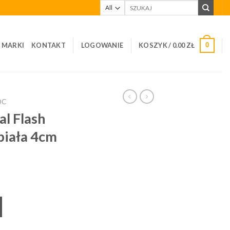
Szukaj:
I MARKI
KONTAKT
LOGOWANIE
KOSZYK /
0.00
ZŁ
0
OC
al Flash
biała 4cm