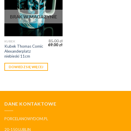
BRAK W MAGAZYNIE
85.00
zł
KUBEK
69.00
zł
Kubek Thomas Comic
Alexanderplatz
niebieski 11cm
DOWIEDZ SIĘ WIĘCEJ
DANE KONTAKTOWE
PORCELANOWYDOM.PL
20-150 LUBLIN