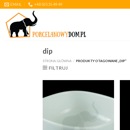
Skip
EMAIL
+48 505 35 49 49
to
content
dip
STRONA GŁÓWNA
/
PRODUKTY OTAGOWANE „DIP”
FILTRUJ