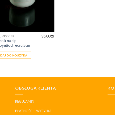
35.00
zł
, MISECZKI
nik na dip
roy&Boch ecru 5cm
DAJ DO KOSZYKA
OBSŁUGA KLIENTA
KO
REGULAMIN
PŁATNOŚCI I WYSYŁKA