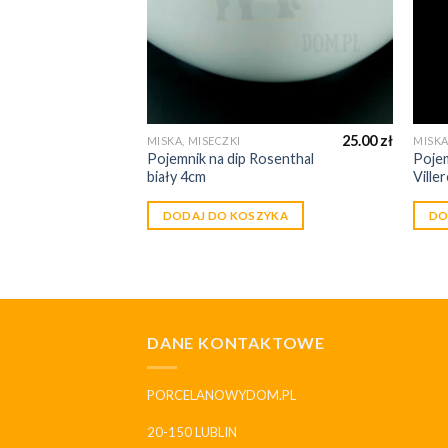
25.00
zł
MISKA, MISECZKI
MISKA
Pojemnik na dip Rosenthal
Pojem
biały 4cm
Ville
DODAJ DO KOSZYKA
DO
DANE KONTAKTOWE
PORCELANOWYDOM.PL
20-150 LUBLIN