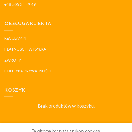
+48 505 35 49 49
OBSŁUGA KLIENTA
REGULAMIN
PŁATNOŚCI I WYSYŁKA
ZWROTY
POLITYKA PRYWATNOŚCI
KOSZYK
Brak produktów w koszyku.
SKLEP
DLACZEGO MY
HISTORIA I MARKI
KONTAKT
Ta witryna korzysta z plików cookies.