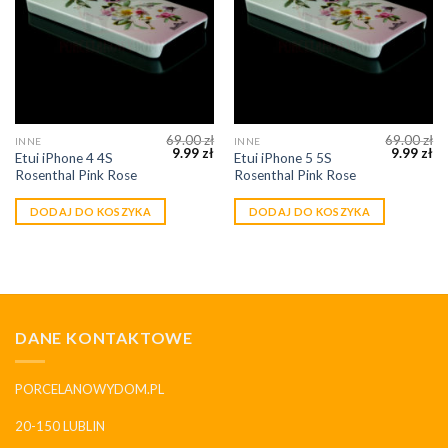
69.00
zł
69.00
zł
INNE
INNE
9.99
zł
9.99
zł
Etui iPhone 4 4S
Etui iPhone 5 5S
Rosenthal Pink Rose
Rosenthal Pink Rose
DODAJ DO KOSZYKA
DODAJ DO KOSZYKA
DANE KONTAKTOWE
PORCELANOWYDOM.PL
20-150 LUBLIN