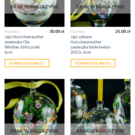
BRAK W MAGAZYNIE
BRAK W MAGAZYNIE
30.00
zł
25.00
zł
FIGURKA
FIGURKA
Jajo Hutschenreuther
Jajo szklane
zawieszka Ole
Hutschenreuther
Winther żółte ptaki
zawieszka białe kwiaty
6cm
2011r. 6cm
DOWIEDZ SIĘ WIĘCEJ
DOWIEDZ SIĘ WIĘCEJ
BRAK W MAGAZYNIE
BRAK W MAGAZYNIE