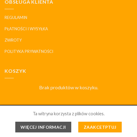
OBSŁUGA KLIENTA
REGULAMIN
PŁATNOŚCI I WYSYŁKA
ZWROTY
POLITYKA PRYWATNOŚCI
KOSZYK
Brak produktów w koszyku.
SKLEP
DLACZEGO MY
HISTORIA I MARKI
KONTAKT
Ta witryna korzysta z plików cookies.
PORCELANOWYDOM.PL 2026 ©
WSZELKIE PRAWA
WIĘCEJ INFORMACJI
ZAAKCETPTUJ
ZABRONIONE