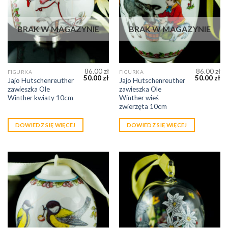
BRAK W MAGAZYNIE
BRAK W MAGAZYNIE
86.00
zł
86.00
zł
FIGURKA
FIGURKA
50.00
zł
50.00
zł
Jajo Hutschenreuther
Jajo Hutschenreuther
zawieszka Ole
zawieszka Ole
Winther kwiaty 10cm
Winther wieś
zwierzęta 10cm
DOWIEDZ SIĘ WIĘCEJ
DOWIEDZ SIĘ WIĘCEJ