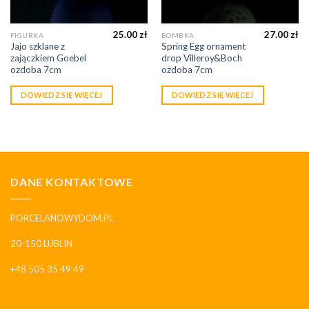
25.00
zł
27.00
zł
FIGURKA
BOMBKA
Jajo szklane z
Spring Egg ornament
zajączkiem Goebel
drop Villeroy&Boch
ozdoba 7cm
ozdoba 7cm
DOWIEDZ SIĘ WIĘCEJ
DOWIEDZ SIĘ WIĘCEJ
DANE KONTAKTOWE
PORCELANOWYDOM.PL
20-150 LUBLIN
+48 505 35 49 49