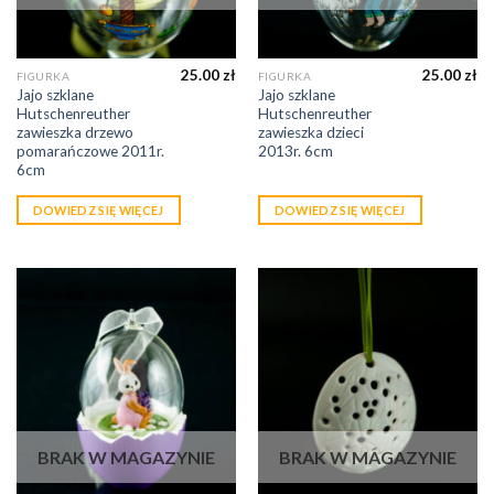
25.00
zł
25.00
zł
FIGURKA
FIGURKA
Jajo szklane
Jajo szklane
Hutschenreuther
Hutschenreuther
zawieszka drzewo
zawieszka dzieci
pomarańczowe 2011r.
2013r. 6cm
6cm
DOWIEDZ SIĘ WIĘCEJ
DOWIEDZ SIĘ WIĘCEJ
BRAK W MAGAZYNIE
BRAK W MAGAZYNIE